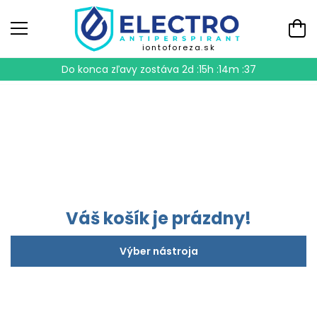
iontoforeza.sk
Do konca zľavy zostáva
2d :15h :14m :37
Váš košík je prázdny!
Výber nástroja