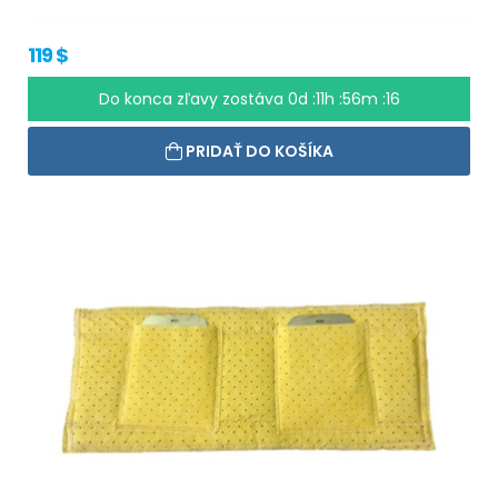
119 $
Do konca zľavy zostáva
0d :11h :56m :15
PRIDAŤ DO KOŠÍKA