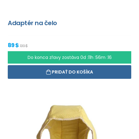
Adaptér na čelo
89 $
139 $
Do konca zľavy zostáva
0d :11h :56m :15
PRIDAŤ DO KOŠÍKA