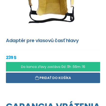
Adaptér pre vlasovú časť hlavy
239 $
Do konca zľavy zostáva
0d :11h :56m :15
PRIDAŤ DO KOŠÍKA