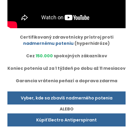
Certifikovaný zdravotnícky prístroj proti
nadmernému poteniu
(hyperhidróze)
Cez
150.000
spokojných zákazníkov
Koniec potenia už za 1 týždeň po dobu až 11 mesiacov
Garancia vrátenia peňazí a doprava zdarma
Vyber, kde sa zbavíš nadmerného potenia
ALEBO
Kúpiť Electro Antiperspirant