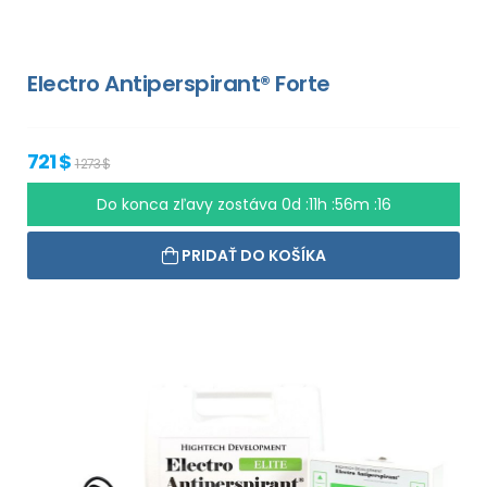
Electro Antiperspirant® Forte
721 $
1 273 $
Do konca zľavy zostáva
0d :11h :56m :15
PRIDAŤ DO KOŠÍKA