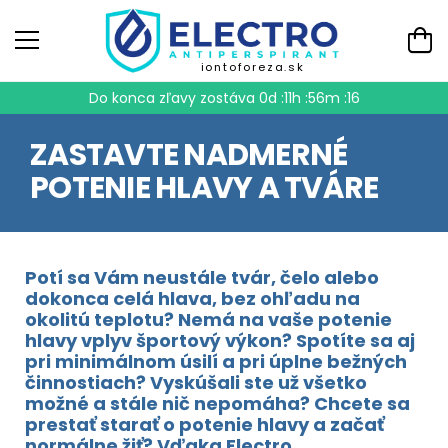
iontoforeza.sk
Do konca zľavy zostáva
0d :11h :56m :15
ZASTAVTE NADMERNÉ
POTENIE HLAVY A TVÁRE
Potí sa Vám neustále tvár, čelo alebo
dokonca celá hlava, bez ohľadu na
okolitú teplotu? Nemá na vaše potenie
hlavy vplyv športový výkon? Spotíte sa aj
pri minimálnom úsilí a pri úplne bežných
činnostiach? Vyskúšali ste už všetko
možné a stále nič nepomáha? Chcete sa
prestať starať o potenie hlavy a začať
normálne žiť? Vďaka Electro