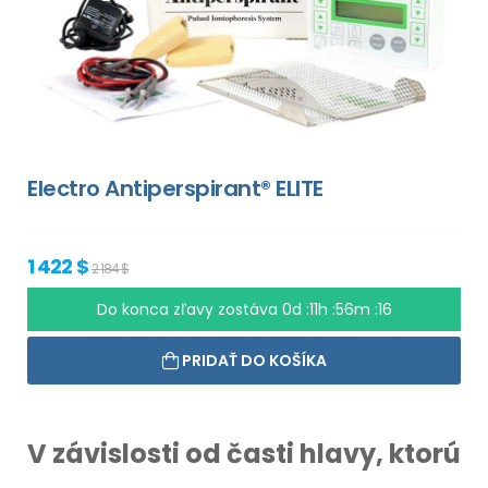
Electro Antiperspirant® ELITE
1 422 $
2 184 $
Do konca zľavy zostáva
0d :11h :56m :15
PRIDAŤ DO KOŠÍKA
V závislosti od časti hlavy, ktorú