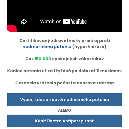
Certifikovaný zdravotnícky prístroj proti
nadmernému poteniu
(hyperhidróze)
Cez
150.000
spokojných zákazníkov
Koniec potenia už za 1 týždeň po dobu až 11 mesiacov
Garancia vrátenia peňazí a doprava zdarma
Vyber, kde sa zbavíš nadmerného potenia
ALEBO
Kúpiť Electro Antiperspirant