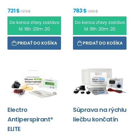
721 $
783 $
1 273 $
1 639 $
Do konca zľavy zostáva
Do konca zľavy zostáva
1d :16h :20m :20
1d :16h :20m :20
PRIDAŤ DO KOŠÍKA
PRIDAŤ DO KOŠÍKA
Electro
Súprava na rýchlu
Antiperspirant®
liečbu končatín
ELITE