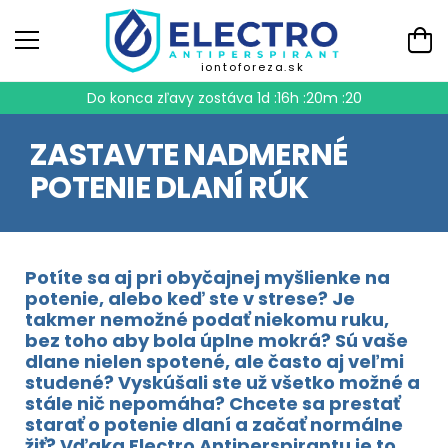
iontoforeza.sk
Do konca zľavy zostáva
1d :16h :20m :20
ZASTAVTE NADMERNÉ
POTENIE DLANÍ RÚK
Potíte sa aj pri obyčajnej myšlienke na
potenie, alebo keď ste v strese? Je
takmer nemožné podať niekomu ruku,
bez toho aby bola úplne mokrá? Sú vaše
dlane nielen spotené, ale často aj veľmi
studené? Vyskúšali ste už všetko možné a
stále nič nepomáha? Chcete sa prestať
starať o potenie dlaní a začať normálne
žiť? Vďaka Electro Antiperspirantu je to