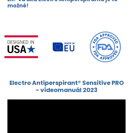
možné!
Electro Antiperspirant® Sensitive PRO
- videomanuál 2023