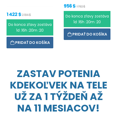
956 $
1 782 $
1 422 $
2 184 $
Do konca zľavy zostáva
1d :16h :20m :20
Do konca zľavy zostáva
1d :16h :20m :20
PRIDAŤ DO KOŠÍKA
PRIDAŤ DO KOŠÍKA
ZASTAV POTENIA
KDEKOĽVEK NA TELE
UŽ ZA 1 TÝŽDEŇ AŽ
NA 11 MESIACOV!