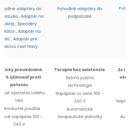
Pohod
ohodlné adaptéry do
Pohodlné adaptéry do
dpazušia
,
Adaptér na
podpazušia
obličej
,
Špeciálny
plikátor
,
Adaptér na
čelo
,
Adaptér pre
vlasovú časť hlavy
linicky preukázaná
Terapia bez asistencie
2x rý
00 % účinnosť proti
všet
Šetrná pulzná
poteniu
technológia
Š
nosť ošetrenia
celého
Napájanie zo siete 100 -
tela
240 V
Napája
Jednoduché použitie
Automatické
eťové napájanie 100 -
terapeutické jednotky
Auto
240 V