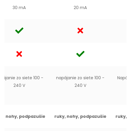
30 mA
20 mA
pájanie zo siete 100 -
napájanie zo siete 100 -
Napája
240 V
240 V
ky, nohy, podpazušie
ruky, nohy, podpazušie
ruky, 