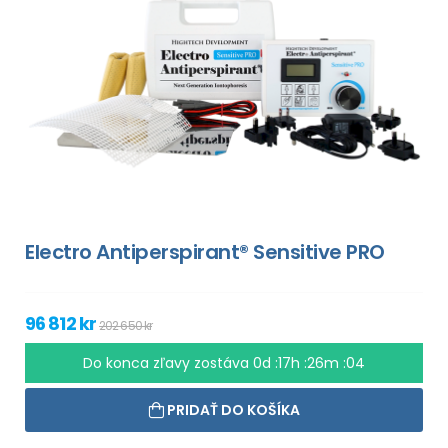
Electro Antiperspirant® Sensitive PRO
96 812 kr
202 650 kr
Do konca zľavy zostáva
0d :17h :26m :03
PRIDAŤ DO KOŠÍKA