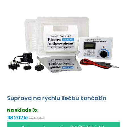
Súprava na rýchlu liečbu končatín
Na sklade 3x
118 202 kr
220 331 kr