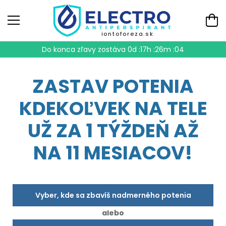
iontoforeza.sk
Do konca zľavy zostáva
0d :17h :26m :03
ZASTAV POTENIA
KDEKOĽVEK NA TELE
UŽ ZA 1 TÝŽDEŇ AŽ
NA 11 MESIACOV!
Vyber, kde sa zbavíš nadmerného potenia
alebo