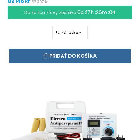
89 146 kr
157 397 kr
0d :17h :26m :03
Do konca zľavy zostáva
PRIDAŤ DO KOŠÍKA