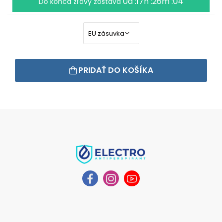
0d :17h :26m :03
Do konca zľavy zostáva
PRIDAŤ DO KOŠÍKA