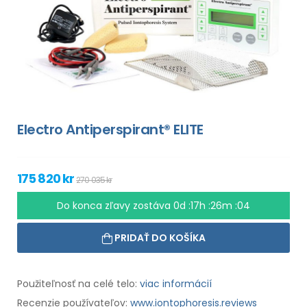
Electro Antiperspirant® ELITE
175 820 kr
270 035 kr
Do konca zľavy zostáva
0d :17h :26m :03
PRIDAŤ DO KOŠÍKA
Použiteľnosť na celé telo:
viac informácií
Recenzie používateľov:
www.iontophoresis.reviews