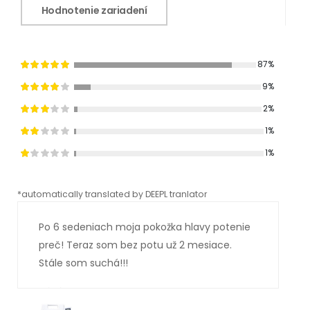
Hodnotenie zariadení
87%
9%
2%
1%
1%
*automatically translated by DEEPL tranlator
*aut
Po 6 sedeniach moja pokožka hlavy potenie
preč! Teraz som bez potu už 2 mesiace.
Stále som suchá!!!