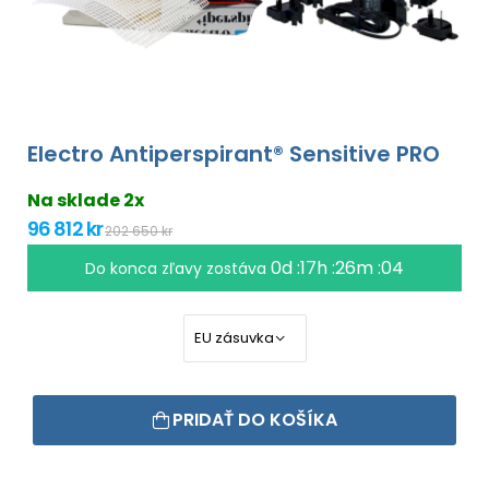
Electro Antiperspirant® Sensitive PRO
Na sklade 2x
96 812 kr
202 650 kr
0d :17h :26m :03
Do konca zľavy zostáva
PRIDAŤ DO KOŠÍKA