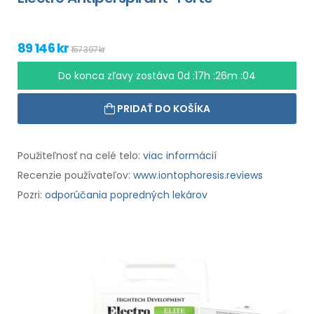
89 146 kr
157 397 kr
Do konca zľavy zostáva
0d :17h :26m :03
PRIDAŤ DO KOŠÍKA
Použiteľnosť na celé telo:
viac informácií
Recenzie používateľov:
www.iontophoresis.reviews
Pozri:
odporúčania popredných lekárov