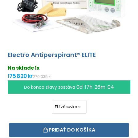
Electro Antiperspirant® ELITE
Na sklade 1x
175 820 kr
270 035 kr
0d :17h :26m :03
Do konca zľavy zostáva
PRIDAŤ DO KOŠÍKA