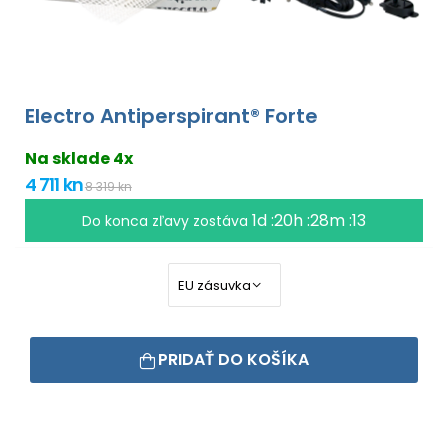
Electro Antiperspirant® Forte
Na sklade 4x
4 711 kn
8 319 kn
1d :20h :28m :12
Do konca zľavy zostáva
PRIDAŤ DO KOŠÍKA