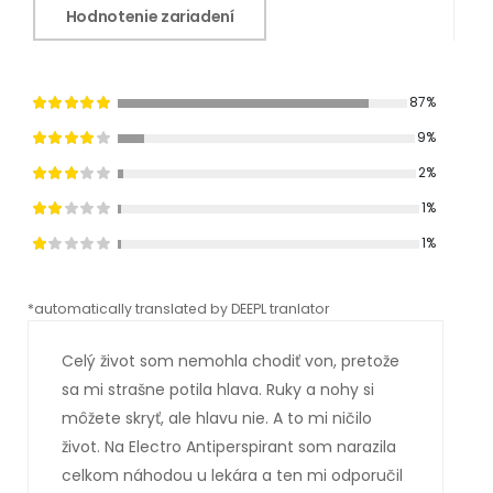
Hodnotenie zariadení
87%
9%
2%
1%
1%
*automatically translated by DEEPL tranlator
*aut
Celý život som nemohla chodiť von, pretože
sa mi strašne potila hlava. Ruky a nohy si
môžete skryť, ale hlavu nie. A to mi ničilo
život. Na Electro Antiperspirant som narazila
celkom náhodou u lekára a ten mi odporučil