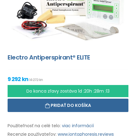
Electro Antiperspirant® ELITE
9 292 kn
14 272 kn
Do konca zľavy zostáva
1d :20h :28m :12
PRIDAŤ DO KOŠÍKA
Použiteľnosť na celé telo:
viac informácií
Recenzie používateľov:
www.iontophoresis.reviews