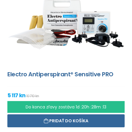
Electro Antiperspirant® Sensitive PRO
5 117 kn
10 710 kn
Do konca zľavy zostáva
1d :20h :28m :12
PRIDAŤ DO KOŠÍKA