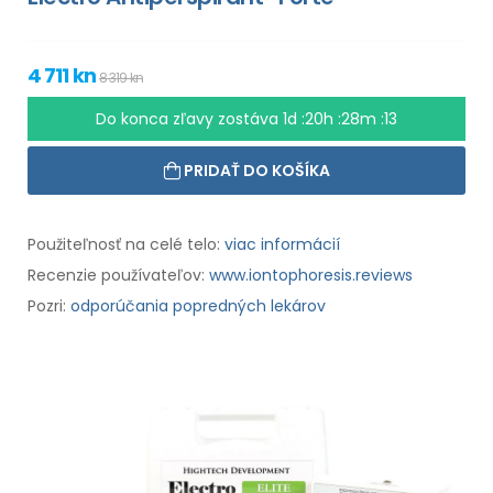
4 711 kn
8 319 kn
Do konca zľavy zostáva
1d :20h :28m :12
PRIDAŤ DO KOŠÍKA
Použiteľnosť na celé telo:
viac informácií
Recenzie používateľov:
www.iontophoresis.reviews
Pozri:
odporúčania popredných lekárov