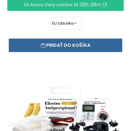
1d :20h :28m :12
Do konca zľavy zostáva
PRIDAŤ DO KOŠÍKA