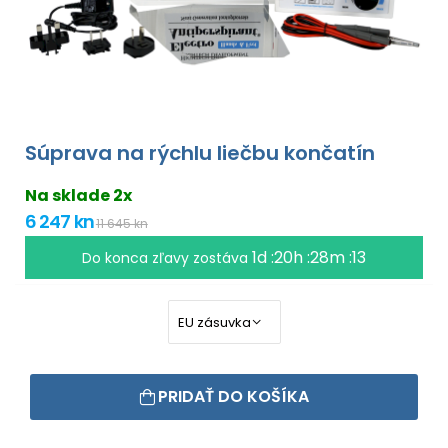
Súprava na rýchlu liečbu končatín
Na sklade 2x
6 247 kn
11 645 kn
1d :20h :28m :12
Do konca zľavy zostáva
PRIDAŤ DO KOŠÍKA