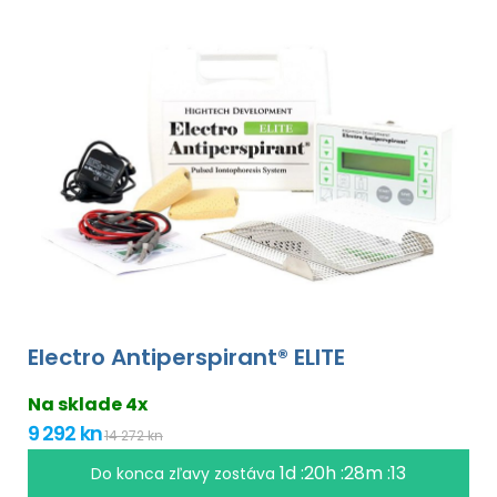
Electro Antiperspirant® ELITE
Na sklade 4x
9 292 kn
14 272 kn
1d :20h :28m :12
Do konca zľavy zostáva