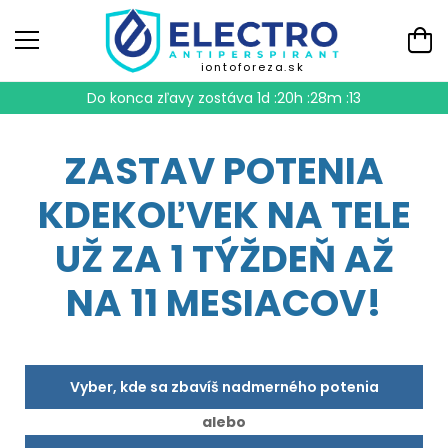
iontoforeza.sk
Do konca zľavy zostáva
1d :20h :28m :12
ZASTAV POTENIA
KDEKOĽVEK NA TELE
UŽ ZA 1 TÝŽDEŇ AŽ
NA 11 MESIACOV!
Vyber, kde sa zbavíš nadmerného potenia
alebo