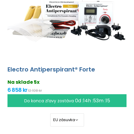
Electro Antiperspirant® Forte
Na sklade 5x
6 858 kr
12 108 kr
0d :14h :53m :15
Do konca zľavy zostáva