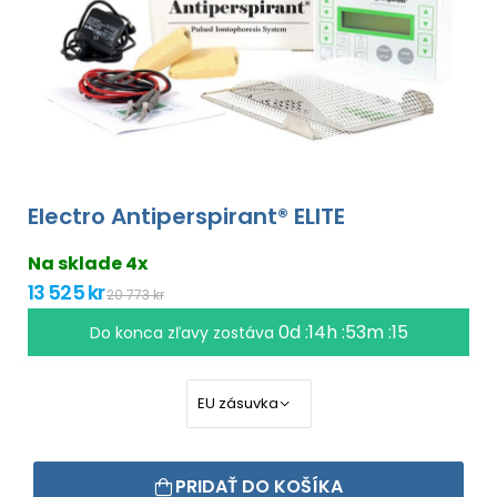
Electro Antiperspirant® ELITE
Na sklade 4x
13 525 kr
20 773 kr
0d :14h :53m :15
Do konca zľavy zostáva
PRIDAŤ DO KOŠÍKA