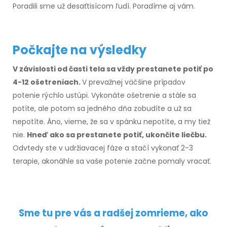
Poradili sme už desaťtisícom ľudí. Poradíme aj vám.
Počkajte na výsledky
V závislosti od časti tela sa vždy prestanete potiť po
4-12 ošetreniach.
V prevažnej väčšine prípadov
potenie rýchlo ustúpi. Vykonáte ošetrenie a stále sa
potíte, ale potom sa jedného dňa zobudíte a už sa
nepotíte. Áno, vieme, že sa v spánku nepotíte, a my tiež
nie.
Hneď ako sa prestanete potiť, ukončite liečbu.
Odvtedy ste v udržiavacej fáze a stačí vykonať 2-3
terapie, akonáhle sa vaše potenie začne pomaly vracať.
Sme tu pre vás a radšej zomrieme, ako