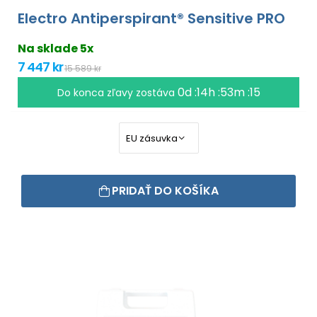
Electro Antiperspirant® Sensitive PRO
Na sklade 5x
7 447 kr
15 589 kr
0d :14h :53m :15
Do konca zľavy zostáva
PRIDAŤ DO KOŠÍKA