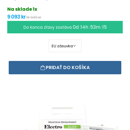
Na sklade 1x
9 093 kr
16 949 kr
0d :14h :53m :15
Do konca zľavy zostáva
PRIDAŤ DO KOŠÍKA