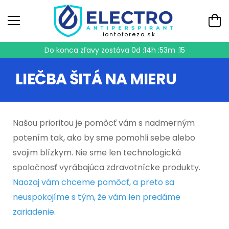
iontoforeza.sk
Do konca zľavy zostáva
0d :14h :53m :15
LIEČBA ŠITÁ NA MIERU
Našou prioritou je pomôcť vám s nadmerným
potením tak, ako by sme pomohli sebe alebo
svojim blízkym. Nie sme len technologická
spoločnosť vyrábajúca zdravotnícke produkty.
Naozaj vám chceme pomôcť, a preto sa
neuspokojíme s tým, že vám len predáme
zariadenie.