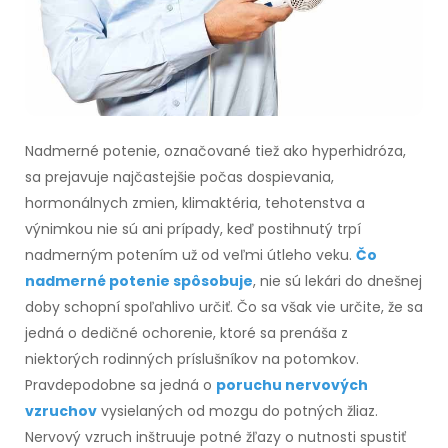
Nadmerné potenie, označované tiež ako hyperhidróza,
sa prejavuje najčastejšie počas dospievania,
hormonálnych zmien, klimaktéria, tehotenstva a
výnimkou nie sú ani prípady, keď postihnutý trpí
nadmerným potením už od veľmi útleho veku.
Čo
nadmerné
potenie spôsobuje
, nie sú lekári do dnešnej
doby schopní spoľahlivo určiť. Čo sa však vie určite, že sa
jedná o dedičné ochorenie, ktoré sa prenáša
z
niektorých
rodinných príslušníkov na potomkov.
Pravdepodobne sa jedná o
poruchu nervových
vzruchov
vysielaných od mozgu do potných žliaz.
Nervový vzruch inštruuje potné žľazy
o nutnosti
spustiť