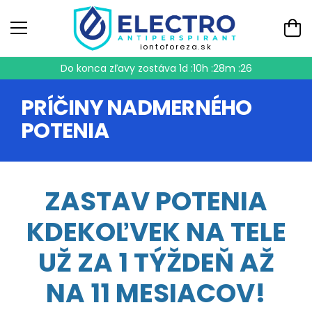
iontoforeza.sk
Do konca zľavy zostáva
1d :10h :28m :26
PRÍČINY NADMERNÉHO
POTENIA
ZASTAV POTENIA
KDEKOĽVEK NA TELE
UŽ ZA 1 TÝŽDEŇ AŽ
NA 11 MESIACOV!