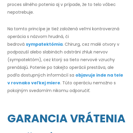
proces silného potenia aj v prípade, že to telo vôbec
nepotrebuje.
Na tomto princípe je tiež založená veľmi kontroverzná
operácia s názvom hrudná,
či
bedrová
sympatektómia
. Chirurg, cez malé otvory v
podpazuší alebo slabinách odstráni zhluk nervov
(sympatektóm), cez ktorý sa tieto nervové vzruchy
prenášajú. Potenie po takejto operácii prestáva,
ale
podľa
dostupných informácií sa
objavuje inde na tele
v rovnako veľkej miere
. Túto operáciu nemožno
s
pokojným
svedomím nikomu odporučiť.
GARANCIA VRÁTENIA