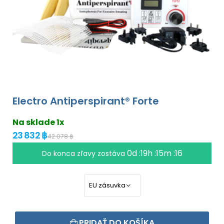
Electro Antiperspirant® Forte
Na sklade 1x
23 832 ฿
42 078 ฿
0d :19h :15m :16
Do konca zľavy zostáva
PRIDAŤ DO KOŠÍKA