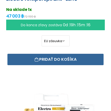
Na sklade 1x
47 003 ฿
72 190 ฿
0d :19h :15m :16
Do konca zľavy zostáva
PRIDAŤ DO KOŠÍKA