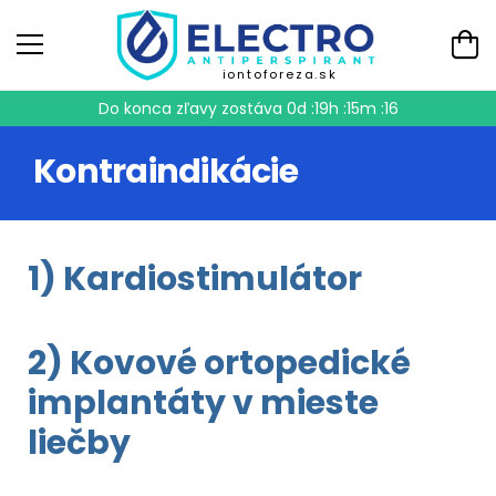
iontoforeza.sk
Do konca zľavy zostáva
0d :19h :15m :16
Kontraindikácie
1) Kardiostimulátor
2) Kovové ortopedické
implantáty v mieste
liečby