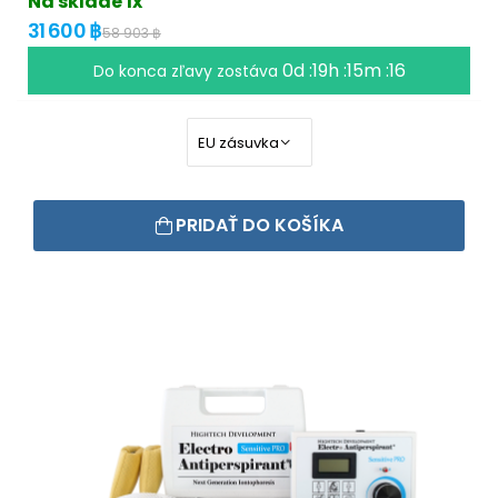
Na sklade 1x
31 600 ฿
58 903 ฿
0d :19h :15m :16
Do konca zľavy zostáva
PRIDAŤ DO KOŠÍKA