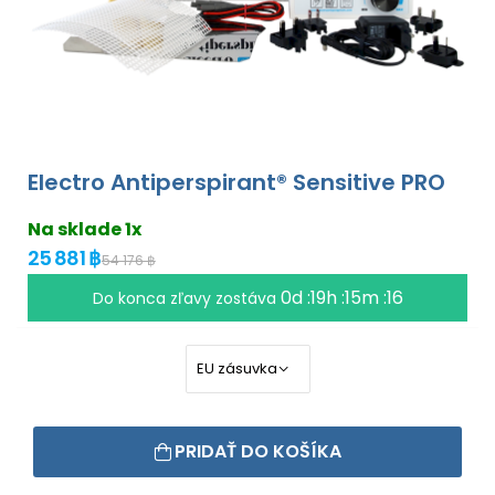
Electro Antiperspirant® Sensitive PRO
Na sklade 1x
25 881 ฿
54 176 ฿
0d :19h :15m :16
Do konca zľavy zostáva
PRIDAŤ DO KOŠÍKA