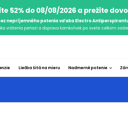
ite 52% do 08/08/2026 a prežite dov
ez nepríjemného potenia vďaka Electro Antiperspirant
uka vrátenia peňazí a doprava kamkoľvek po svete celkom zada
enzie
Liečba šitá na mieru
Nadmerné potenie
Zár