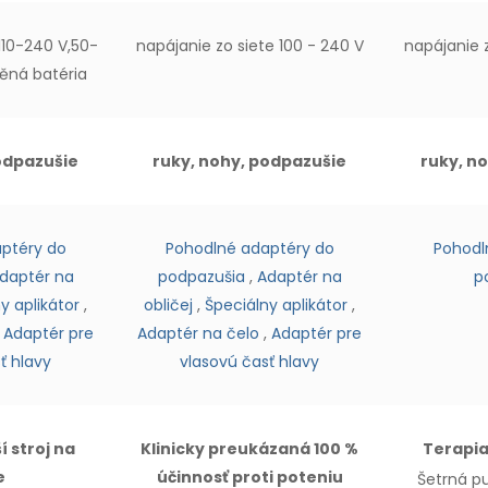
110-240 V,
50-
napájanie zo siete 100 - 240 V
napájanie z
věná
batéria
odpazušie
ruky, nohy, podpazušie
ruky, n
ptéry do
Pohodlné adaptéry do
Pohodl
daptér na
podpazušia
,
Adaptér na
p
y aplikátor
,
obličej
,
Špeciálny aplikátor
,
,
Adaptér pre
Adaptér na čelo
,
Adaptér pre
ť hlavy
vlasovú časť hlavy
 stroj na
Klinicky preukázaná 100 %
Terapia
e
účinnosť proti poteniu
Šetrná p