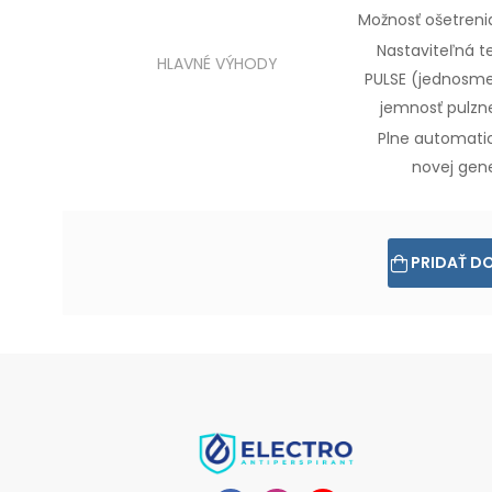
Možnosť ošetren
Nastaviteľná t
HLAVNÉ VÝHODY
PULSE (jednosm
jemnosť
pulzne
Plne automatic
novej
gene
PRIDAŤ D