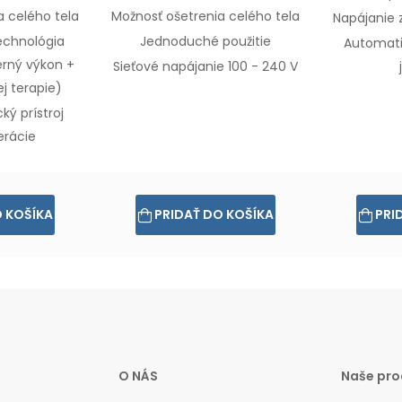
ia
celého tela
Možnosť ošetrenia
celého tela
Napájanie z
echnológia
Jednoduché použitie
Automati
erný výkon
+
Sieťové napájanie 100 - 240 V
j terapie)
ký prístroj
rácie
O KOŠÍKA
PRIDAŤ DO KOŠÍKA
PRI
O NÁS
Naše pro