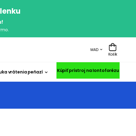
olenku
u!
rmo.
MAD
Košík
Kúpiť prístroj na Iontoforézu
uka vrátenia peňazí