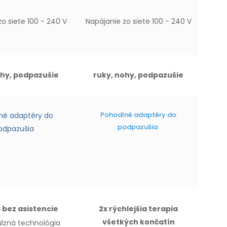
o siete 100 - 240 V
Napájanie zo siete 100 - 240 V
ohy, podpazušie
ruky, nohy, podpazušie
Pohodlné adaptéry do
né adaptéry do
podpazušia
odpazušia
 bez asistencie
2x rýchlejšia terapia
všetkých končatín
ulzná technológia