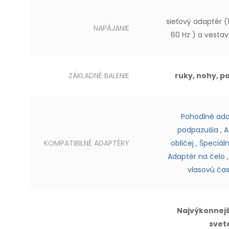
sieťový adaptér
(
NAPÁJANIE
60 Hz
)
a vesta
ZÁKLADNÉ BALENIE
ruky, nohy, p
Pohodlné ada
podpazušia
,
A
KOMPATIBILNÉ ADAPTÉRY
obličej
,
Špeciáln
Adaptér na čelo
vlasovú čas
Najvýkonnejší
svet