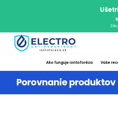
Ušetr
b
Zár
iontoforeza.sk
Ako funguje iontoforéza
Vaše rec
Porovnanie produktov