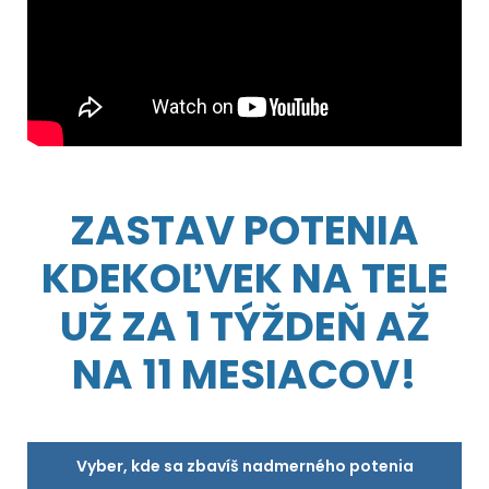
ZASTAV POTENIA
KDEKOĽVEK NA TELE
UŽ ZA 1 TÝŽDEŇ AŽ
NA 11 MESIACOV!
Vyber, kde sa zbavíš nadmerného potenia