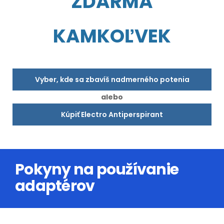
ZDARMA
KAMKOĽVEK
Vyber, kde sa zbavíš nadmerného potenia
alebo
Kúpiť Electro Antiperspirant
Pokyny na používanie
adaptérov