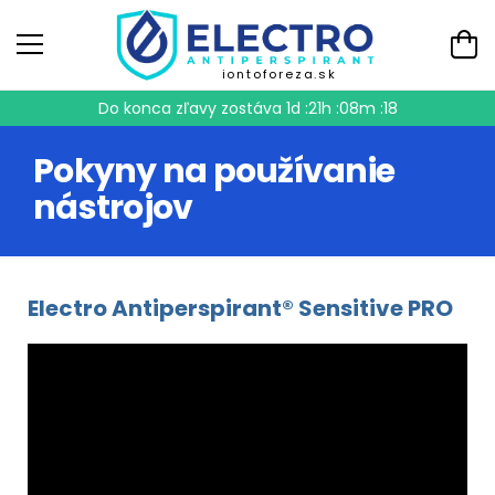
iontoforeza.sk
Do konca zľavy zostáva
1d :21h :08m :18
Pokyny na používanie
nástrojov
Electro Antiperspirant® Sensitive PRO