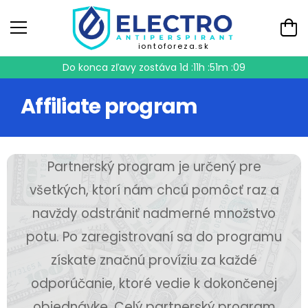
iontoforeza.sk
Do konca zľavy zostáva
1d :11h :51m :09
Affiliate program
Partnerský program je určený pre
všetkých, ktorí nám chcú pomôcť raz a
navždy odstrániť nadmerné množstvo
potu. Po zaregistrovaní sa do programu
získate značnú províziu za každé
odporúčanie, ktoré vedie k dokončenej
objednávke. Celý partnerský program