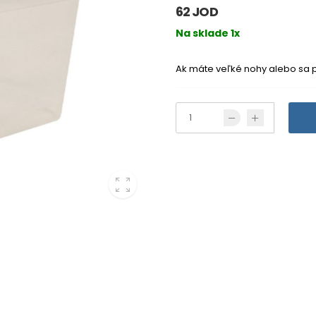
62 JOD
Na sklade 1x
Ak máte veľké nohy alebo sa p