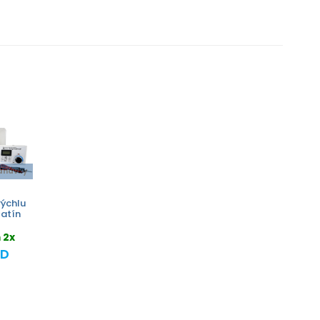
ednávky
rýchlu
čatín
 2x
OD