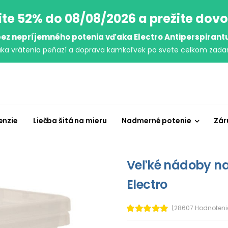
ite 52% do 08/08/2026 a prežite dov
ez nepríjemného potenia vďaka Electro Antiperspirant
uka vrátenia peňazí a doprava kamkoľvek po svete celkom zada
enzie
Liečba šitá na mieru
Nadmerné potenie
Zár
Veľké nádoby na
Electro
(28607 Hodnoteni