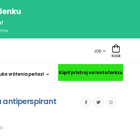
olenku
u!
rmo.
JOD
Košík
Kúpiť prístroj na Iontoforézu
uka vrátenia peňazí
 antiperspirant
e)