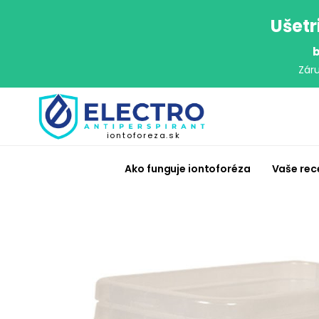
Ušetr
b
Zár
iontoforeza.sk
Ako funguje iontoforéza
Vaše rec