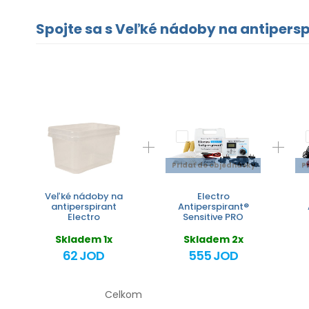
Spojte sa s Veľké nádoby na antiperspi
Pridať do objednávky
P
Veľké nádoby na
Electro
antiperspirant
Antiperspirant®
Electro
Sensitive PRO
Skladem 1x
Skladem 2x
62 JOD
555 JOD
Celkom