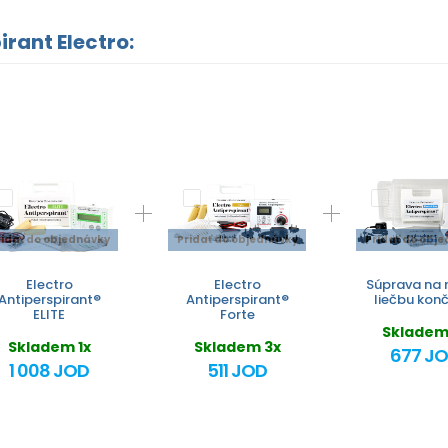
rant Electro:
ridať do objednávky
Pridať do objednávky
Pridať do obj
Electro
Electro
Súprava na 
Antiperspirant®
Antiperspirant®
liečbu kon
ELITE
Forte
Skladem
Skladem 1x
Skladem 3x
677 J
1 008 JOD
511 JOD