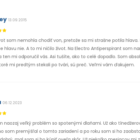
rey
13.09.2015
vot som nemohla chodiť von, pretože sa mi strašne potila hlava.
ale hlavu nie. A to mi ničilo život. Na Electro Antiperspirant som
a ten mi odporučil vás. Asi tušíte, ako to celé dopadlo. Som abso
toré mi predtým stekali po tvári, sú preč. Veľmi vám ďakujem.
a
06.12.2023
m naozaj veľký problém so spotenými dlaňami. Už ako tínedžerovi
ho som premýšľal o tomto zariadení a po roku som si ho zaobstar
dobrý, mal som si ho kúpiť oveľa skôr. Už niekoľko mesiacov mi 