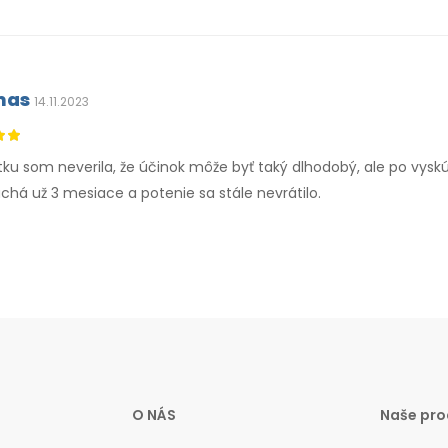
mas
14.11.2023
tku som neverila, že účinok môže byť taký dlhodobý, ale po vys
há už 3 mesiace a potenie sa stále nevrátilo.
O NÁS
Naše pro