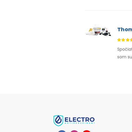
Tho
Spočia
som suc