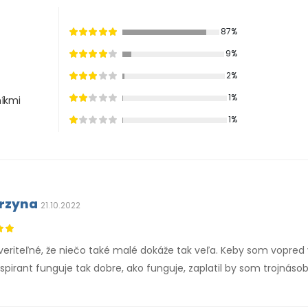
87%
9%
2%
1%
íkmi
1%
rzyna
21.10.2022
eriteľné, že niečo také malé dokáže tak veľa. Keby som vopred v
spirant funguje tak dobre, ako funguje, zaplatil by som trojnáso