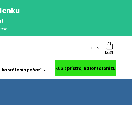
olenku
u!
rmo.
PHP
Košík
Kúpiť prístroj na Iontoforézu
uka vrátenia peňazí