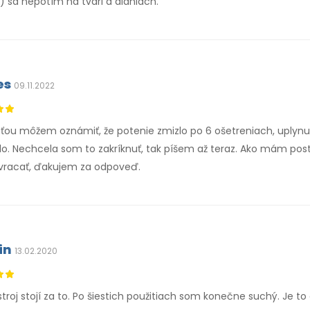
) sa nepotím na tvári a dlaniach.
es
09.11.2022
sťou môžem oznámiť, že potenie zmizlo po 6 ošetreniach, uplynul
ilo. Nechcela som to zakríknuť, tak píšem až teraz. Ako mám pos
vracať, ďakujem za odpoveď.
in
13.02.2020
troj stojí za to. Po šiestich použitiach som konečne suchý. Je t