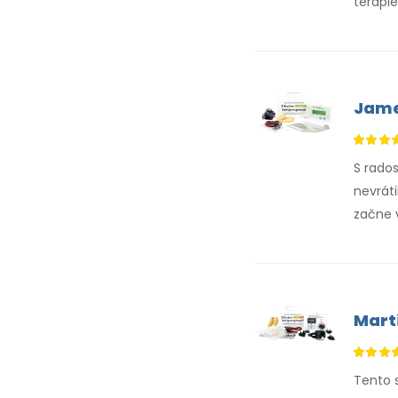
terapie
Jam
S rado
nevrát
začne 
Mart
Tento s