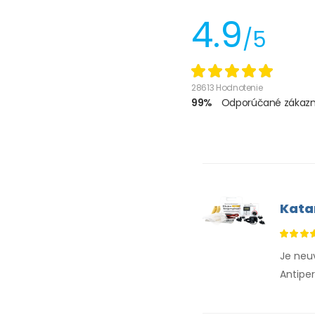
4.9
/5
28613 Hodnotenie
99%
Odporúčané zákazn
Kata
Je neuv
Antiper