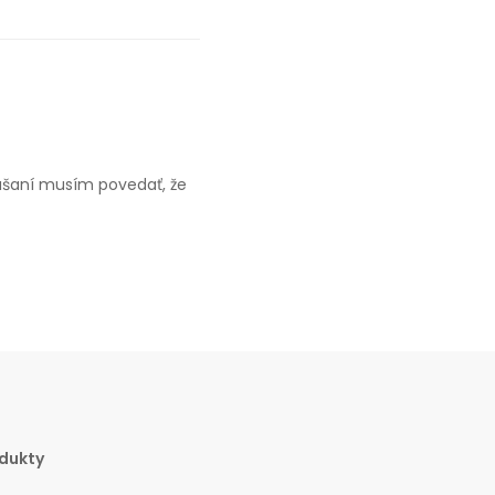
kúšaní musím povedať, že
dukty