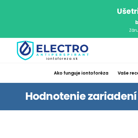
Ušetr
b
Zár
iontoforeza.sk
Ako funguje iontoforéza
Vaše rec
Hodnotenie zariadení