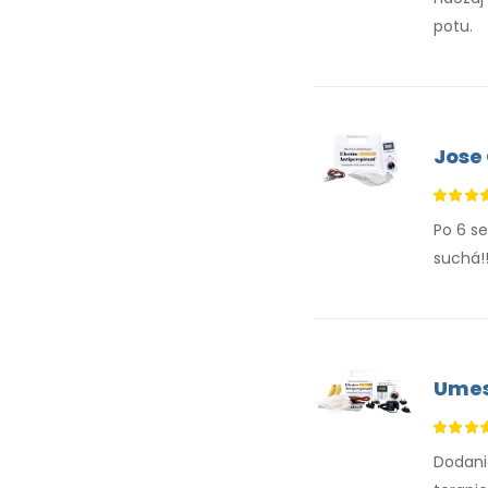
potu.
Jose
Po 6 s
suchá!!
Umes
Dodani