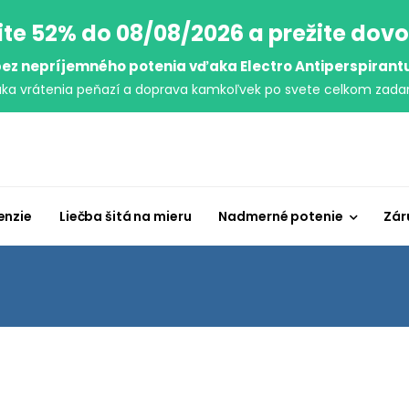
ite 52% do 08/08/2026 a prežite dov
ez nepríjemného potenia vďaka Electro Antiperspirant
uka vrátenia peňazí a doprava kamkoľvek po svete celkom zada
enzie
Liečba šitá na mieru
Nadmerné potenie
Zár