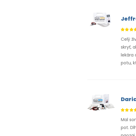
Jeff
Celý ži
skryť, 
lekára 
potu, k
Dari
Mal so
pot. Dl
naozaj 