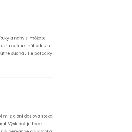
 Ruky a nohy si môžete
 narazila celkom náhodou u
lútne suchá . Tie potôčiky
 mi z dlaní doslova stekal
al. Výsledok je teraz
z rúk nekvapne ani kvapka