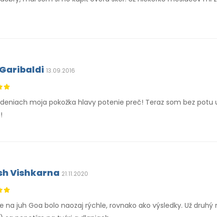
 Garibaldi
13.09.2016
edeniach moja pokožka hlavy potenie preč! Teraz som bez potu 
!
h Vishkarna
21.11.2020
e na juh Goa bolo naozaj rýchle, rovnako ako výsledky. Už druhý