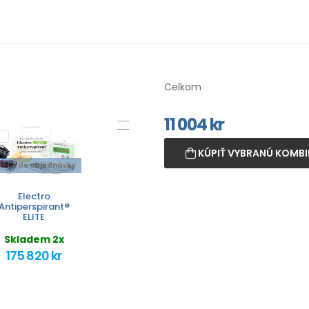
Celkom
11 004
kr
KÚPIŤ VYBRANÚ KOMBI
ridať do objednávky
Electro
Antiperspirant®
ELITE
Skladem 2x
175 820 kr