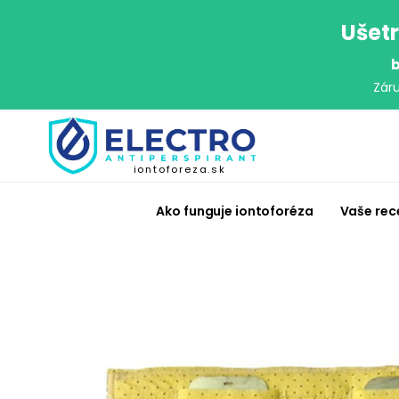
Ušetr
b
Zár
iontoforeza.sk
Ako funguje iontoforéza
Vaše rec