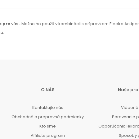
e pre
vás
.
Možno
ho
použiť
v
kombinácii
s prípravkom Electro Antipers
ku
.
O NÁS
Naše pro
Kontaktujte nás
Videoná
Obchodné a prepravné podmienky
Porovnanie 
Kto sme
Odporúčania lekár
Affiliate program
Spôsoby 