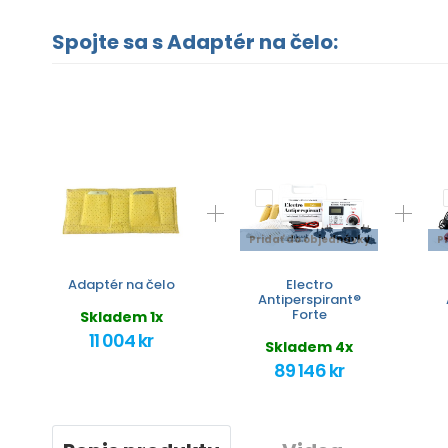
Spojte sa s Adaptér na čelo:
Pridať do objednávky
P
Adaptér na čelo
Electro
Antiperspirant®
Forte
Skladem 1x
11 004 kr
Skladem 4x
89 146 kr