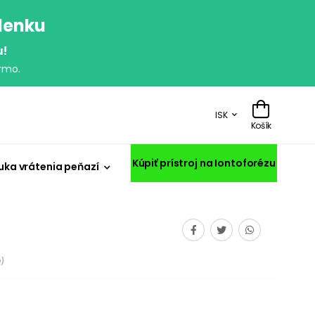
olenku
u!
rmo.
ISK
Košík
Kúpiť prístroj na Iontoforézu
uka vrátenia peňazí
)