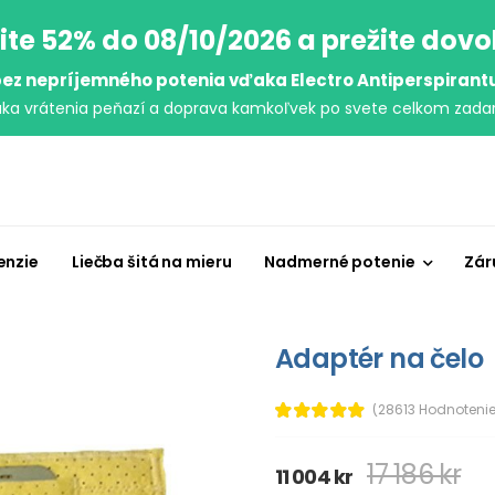
ite 52% do 08/10/2026 a prežite dov
ez nepríjemného potenia vďaka Electro Antiperspirant
uka vrátenia peňazí a doprava kamkoľvek po svete celkom zada
enzie
Liečba šitá na mieru
Nadmerné potenie
Zár
Adaptér na čelo
(28613 Hodnotenie
17 186 kr
11 004 kr