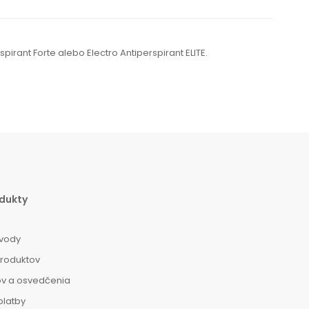
pirant Forte alebo Electro Antiperspirant ELITE.
dukty
vody
produktov
ov a osvedčenia
platby