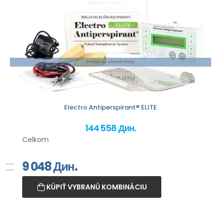
Pridať do objednávky
Electro Antiperspirant® ELITE
144 558 Дин.
Celkom
9 048
Дин.
KÚPIŤ VYBRANÚ KOMBINÁCIU