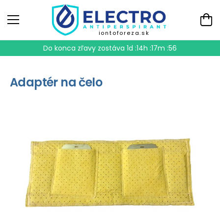
iontoforeza.sk
Do konca zľavy zostáva
1d :14h :17m :56
Adaptér na čelo