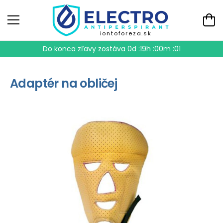
iontoforeza.sk
Do konca zľavy zostáva
0d :19h :00m :01
Adaptér na obličej