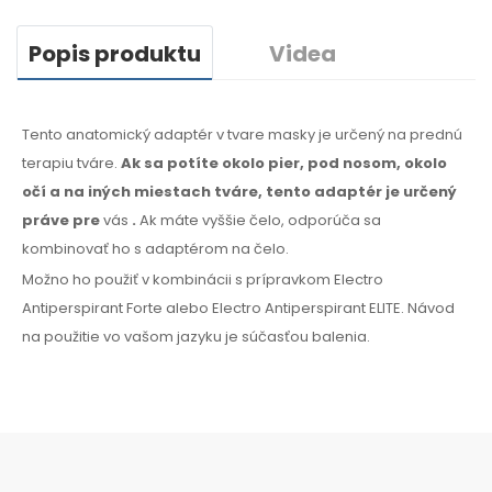
Popis produktu
Videa
Tento anatomický adaptér v tvare masky je určený na prednú
terapiu tváre.
Ak sa potíte
okolo
pier, pod nosom, okolo
očí
a na iných miestach
tváre
, tento adaptér
je určený
práve
pre
vás
.
Ak
máte
vyššie čelo, odporúča sa
kombinovať ho s
adaptérom na
čelo.
Možno ho použiť v kombinácii s prípravkom Electro
Antiperspirant Forte alebo Electro Antiperspirant ELITE. Návod
na
použitie
vo
vašom
jazyku je súčasťou balenia.