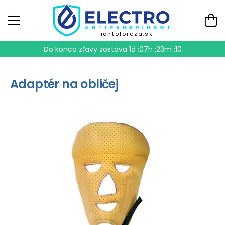
iontoforeza.sk
Do konca zľavy zostáva
1d :07h :23m :10
Adaptér na obličej