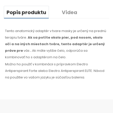
Popis produktu
Videa
Tento anatomický adaptér v tvare masky je určený na prednú
terapiu tváre.
Ak sa potíte
okolo
pier, pod nosom, okolo
očí
a na iných miestach
tváre
, tento adaptér
je určený
práve
pre
vás
.
Ak
máte
vyššie čelo, odporúča sa
kombinovať ho s
adaptérom na
čelo.
Možno ho použiť v kombinácii s prípravkom Electro
Antiperspirant Forte alebo Electro Antiperspirant ELITE. Návod
na
použitie
vo
vašom
jazyku je súčasťou balenia.