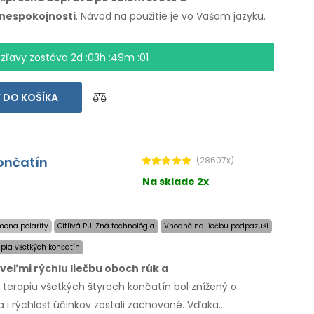
nespokojnosti
. Návod na použitie
je vo Vašom
jazyku.
 zľavy zostáva
2d :03h :49m :01
 DO KOŠÍKA
končatín
(28607x)
Na sklade 2x
mena polarity
Citlivá PULZná technológia
Vhodné na liečbu podpazuší
rapia všetkých končatín
 veľmi rýchlu liečbu oboch rúk
a
terapiu všetkých štyroch končatín bol znížený
o
a
i rýchlosť
účinkov zostali zachované. Vďaka