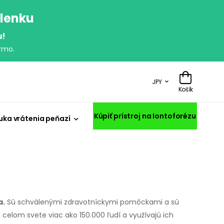
olenku
u!
rmo.
JPY
Košík
Kúpiť prístroj na Iontoforézu
uka vrátenia peňazí
a.
Sú schválenými zdravotníckymi pomôckami a sú
celom svete viac ako 150.000 ľudí a využívajú ich