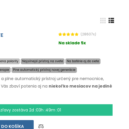
TE
(28607x)
Na sklade 5x
ena polarity
Najsilnejší prístroj na svete
Na batérie aj do siete
erapie
Plne automatický prístroj novej generácie
ý a plne automatický prístroj určený pre nemocnice,
 Vás zbaví potenia aj na
niekoľko mesiacov
na jediné
kej časti tela sa chcete zbaviť potenia
a
a Vás.
Revolučná pulzná technológia
umožňuje liečiť
 zľavy zostáva
2d :03h :49m :01
ných pocitov a veľmi citlivo. Vďaka sieťovému adaptéru
rii sa už nikdy nestane, že by Vás zaskočili vybité
 DO KOŠÍKA