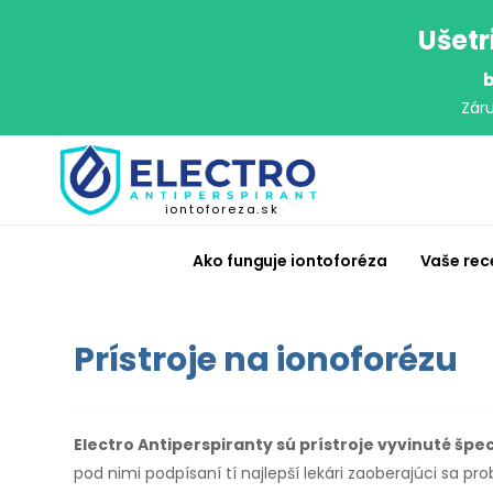
Ušetr
b
Zár
iontoforeza.sk
Ako funguje iontoforéza
Vaše rec
Prístroje na ionoforézu
Electro Antiperspiranty sú prístroje vyvinuté špe
pod nimi podpísaní tí najlepší lekári zaoberajúci sa 