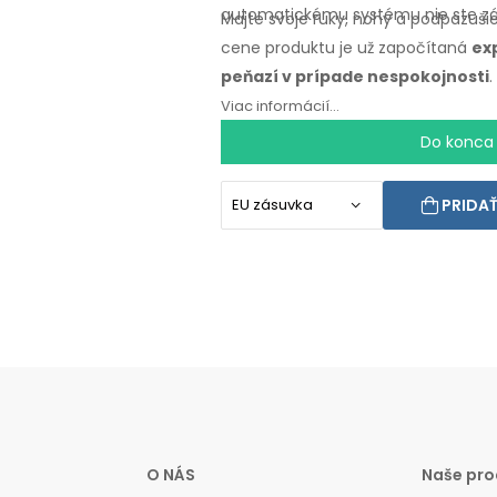
automatickému systému nie ste zá
Majte svoje ruky, nohy
a podpazuši
cene
produktu je už započítaná
ex
peňazí
v prípade
nespokojnosti
Viac informácií...
Do konca
PRIDAŤ
O NÁS
Naše pro