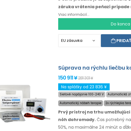
záruka
vrátenia peňazí
prípade
Viac informácií...
Do konca
PRIDAŤ
Súprava na rýchlu liečbu 
150 911 ¥
281 301 ¥
Na splátky od 23 836 ¥
Sieťové napájanie 100-240 V
Automatická z
Automatický nábeh terapie
2x rýchlejšia te
Prvý prístroj na trhu umožňujúci
nôh
dohromady.
Čas potrebný na 
50%,
na maximálne
24 minút
a dĺžk