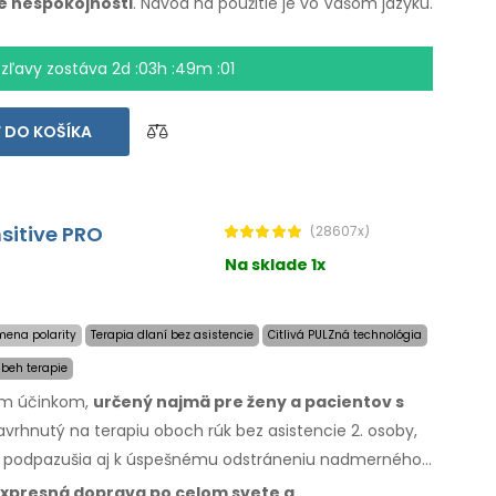
e
nespokojnosti
. Návod
na použitie
je vo Vašom
jazyku.
 zľavy zostáva
2d :03h :49m :01
 DO KOŠÍKA
nsitive PRO
(28607x)
Na sklade 1x
mena polarity
Terapia dlaní bez asistencie
Citlivá PULZná technológia
beh terapie
ým
účinkom,
určený najmä
pre ženy
a pacientov
s
navrhnutý
na terapiu
oboch rúk bez asistencie 2. osoby,
 podpazušia
aj k úspešnému
odstráneniu nadmerného
xpresná doprava
po celom
svete
a