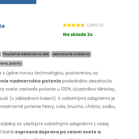
erného potenia rúk, nôh
a pod pazuchami
(v základnom
e možné dlhodobo
a úspešne
liečiť aj nadmerné potenie
te
(28607x)
 hrudníka
a ďalších
častí tela.
Záruka vrátenia peňazí
v
Na sklade 2x
ná
doprava
po celom
svete zadarmo!
Použiteľné kdekoľvek na tele
Jednoduché ovládanie
mena polarity
le s úplne novou technológiou, postavenou za
šenie nadmerného potenia
posledného desaťročia.
na svete zastavilo potenie u 100% účastníkov klinickej
zuší (v základnom balení). S voliteľnými adaptérmi je
 nadmerné potenie hlavy, čela, brucha, chrbta, zadku,
patibilný so všetkými voliteľnými adaptérmi z našej
očítaná
expresná doprava po celom svete
a