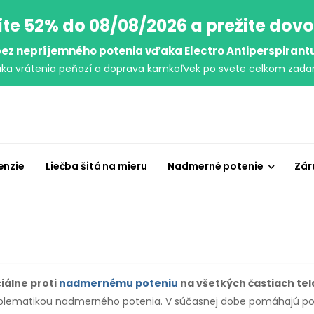
ite 52% do 08/08/2026 a prežite dov
ez nepríjemného potenia vďaka Electro Antiperspirant
uka vrátenia peňazí a doprava kamkoľvek po svete celkom zada
enzie
Liečba šitá na mieru
Nadmerné potenie
Zár
ciálne proti
nadmernému poteniu
na všetkých častiach tel
problematikou nadmerného potenia. V súčasnej dobe pomáhajú po 