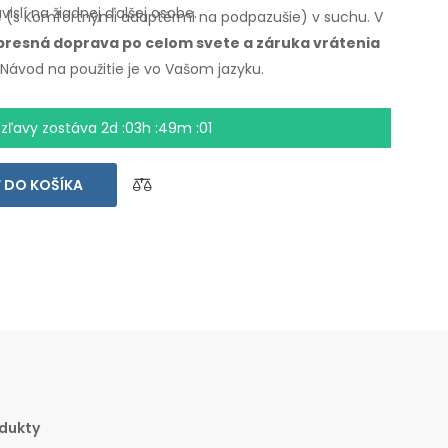
vislí
na žiadnej
ďalšej osobe.
e
(s Komfortnými
adaptérmi na podpazušie)
v suchu.
V
presná doprava po celom svete
a záruka
vrátenia
. Návod
na použitie
je vo Vašom jazyku.
 zľavy zostáva
2d :03h :49m :01
 DO KOŠÍKA
dukty