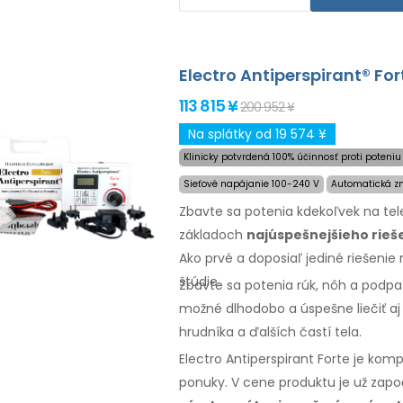
batérie.
Definitívne a šetrné riešenie nadm
balení). S prídavnými adaptérmi j
Electro Antiperspirant® For
hlavy, čela, brucha, chrbta, zadku,
prípade
nespokojnosti
a expres
113 815 ¥
200 952 ¥
Na splátky od 19 574 ¥
Klinicky potvrdená 100% účinnosť proti poteniu
Sieťové napájanie 100-240 V
Automatická z
Zbavte sa potenia kdekoľvek na te
základoch
najúspešnejšieho rie
Ako prvé a doposiaľ jediné riešenie 
štúdie.
Zbavte sa potenia rúk, nôh a podpa
možné dlhodobo a úspešne liečiť aj
hrudníka a ďalších častí tela.
Electro Antiperspirant Forte je kom
ponuky.
V cene
produktu je už zap