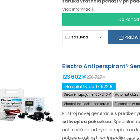
záruka
vrátenia peňazí
v prípad
Viac informácií...
Do konca
PRIDAŤ
Electro Antiperspirant® Se
123 602 ¥
258 727 ¥
Na splátky od 17 522 ¥
Sieťové napájanie 100-240 V
Automatická z
Vhodné na liečbu podpazuší
Automatický ná
Prístroj novej generácie
s predĺžen
citlivejšou
pokožkou
. Špeciálne 
nôh
a s Komfortnými
adaptérmi
do
potenia
v oblasti
podpazušia.
V cene produktu je už započítaná
e