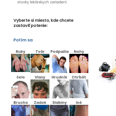
stovky lekárskych zariadení.
Vyberte si miesto, kde chcete
zastaviť potenie:
Potím sa
Ruky
Tvár
Podpažia
Nohy
čelo
Vlasy
Hrudník
Chrbát
Brucho
Zadok
Slabiny
iné