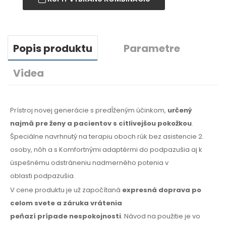
Popis produktu
Parametre
Videa
Prístroj novej generácie
s predĺženým
účinkom,
určený
najmä
pre ženy
a pacientov
s citlivejšou
pokožkou
.
Špeciálne navrhnutý
na terapiu
oboch rúk bez asistencie 2.
osoby, nôh
a s Komfortnými
adaptérmi
do podpazušia
aj k
úspešnému
odstráneniu nadmerného potenia
v
oblasti
podpazušia.
V cene produktu je už započítaná
expresná doprava
po
celom
svete
a záruka
vrátenia
peňazí
prípade
nespokojnosti
. Návod na použitie
je vo