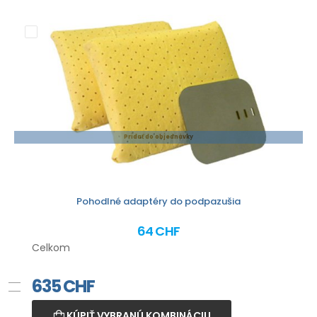
Pridať do objednávky
Pohodlné adaptéry do podpazušia
64 CHF
Celkom
635
CHF
KÚPIŤ VYBRANÚ KOMBINÁCIU