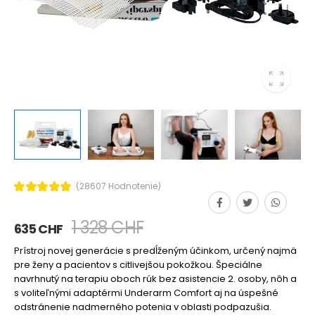
(28607 Hodnotenie)
1 328 CHF
635 CHF
Prístroj novej generácie s predĺženým účinkom, určený najmä
pre ženy a pacientov s citlivejšou pokožkou. Špeciálne
navrhnutý na terapiu oboch rúk bez asistencie 2. osoby, nôh a
s voliteľnými adaptérmi Underarm Comfort aj na úspešné
odstránenie nadmerného potenia v oblasti podpazušia.