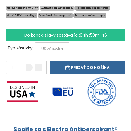
Sieťové napájanie 100-240 V
Automatická zmena polarity
Terapia dlaní bez asistencie
Citlivá PULZná technológia
Vhodné na liečbu podpazuší
Automatický nábeh terapie
Do konca zľavy zostáva
1d :04h :50m :46
Typ zásuvky:
PRIDAŤ DO KOŠÍKA
Spojte sa s Electro Antiperspirant®