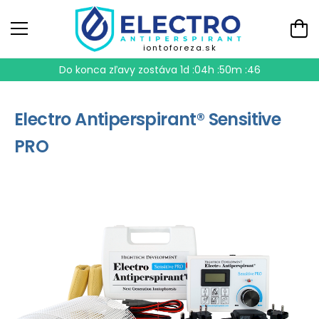
iontoforeza.sk
Do konca zľavy zostáva
1d :04h :50m :46
Electro Antiperspirant® Sensitive
PRO