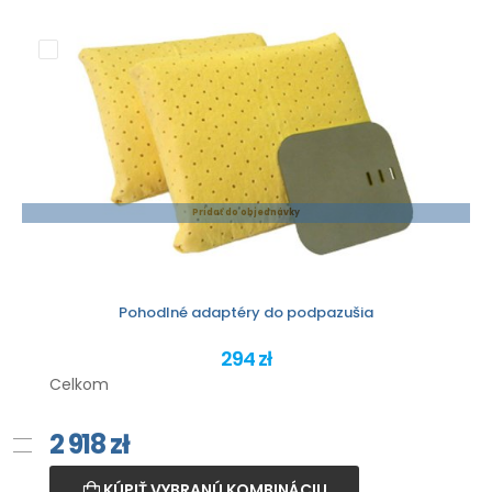
Pridať do objednávky
Pohodlné adaptéry do podpazušia
294 zł
Celkom
2 918
zł
KÚPIŤ VYBRANÚ KOMBINÁCIU