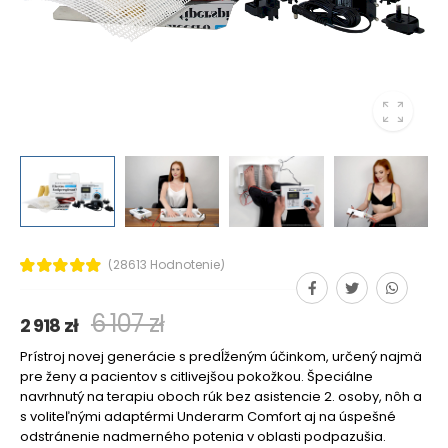
(28613 Hodnotenie)
6 107 zł
2 918 zł
Prístroj novej generácie s predĺženým účinkom, určený najmä
pre ženy a pacientov s citlivejšou pokožkou. Špeciálne
navrhnutý na terapiu oboch rúk bez asistencie 2. osoby, nôh a
s voliteľnými adaptérmi Underarm Comfort aj na úspešné
odstránenie nadmerného potenia v oblasti podpazušia.