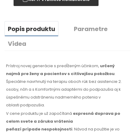
Popis produktu
Parametre
Videa
Prístroj novej generácie
s predĺženým
účinkom,
určený
najmä
pre ženy
a pacientov
s citlivejšou
pokožkou
.
Špeciálne navrhnutý
na terapiu
oboch rúk bez asistencie 2.
osoby, nôh
a s Komfortnými
adaptérmi
do podpazušia
aj k
úspešnému
odstráneniu nadmerného potenia
v
oblasti
podpazušia.
V cene produktu je už započítaná
expresná doprava
po
celom
svete
a záruka
vrátenia
peňazí
prípade
nespokojnosti
. Návod na použitie
je vo