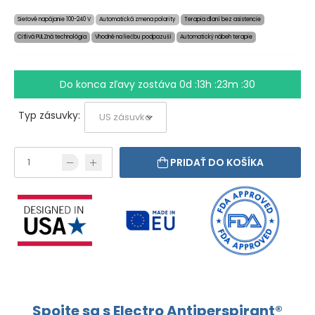
Sieťové napájanie 100-240 V
Automatická zmena polarity
Terapia dlaní bez asistencie
Citlivá PULZná technológia
Vhodné na liečbu podpazuší
Automatický nábeh terapie
Do konca zľavy zostáva
0d :13h :23m :29
Typ zásuvky:
PRIDAŤ DO KOŠÍKA
Spojte sa s Electro Antiperspirant®