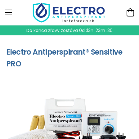
iontoforeza.sk
Do konca zľavy zostáva
0d :13h :23m :29
Electro Antiperspirant® Sensitive
PRO