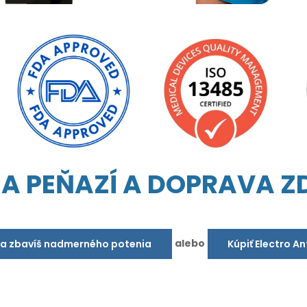
IA PEŇAZÍ A DOPRAVA 
alebo
sa zbavíš nadmerného potenia
Kúpiť Electro A