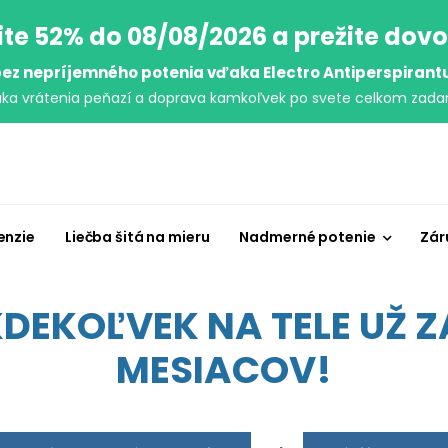
ite 52% do 08/08/2026 a prežite dov
ez nepríjemného potenia vďaka Electro Antiperspirant
uka vrátenia peňazí a doprava kamkoľvek po svete celkom zada
enzie
Liečba šitá na mieru
Nadmerné potenie
Zár
EKOĽVEK NA TELE UŽ ZA
MESIACOV!