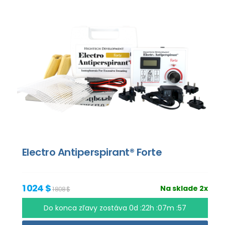
Electro Antiperspirant® Forte
1 024 $
Na sklade 2x
1 808 $
Do konca zľavy zostáva
0d :22h :07m :56