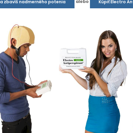
alebo
sa zbavíš nadmerného potenia
Kúpiť Electro A