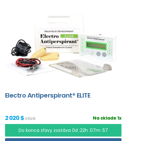
Electro Antiperspirant® ELITE
2 020 $
Na sklade 1x
3 102 $
Do konca zľavy zostáva
0d :22h :07m :56