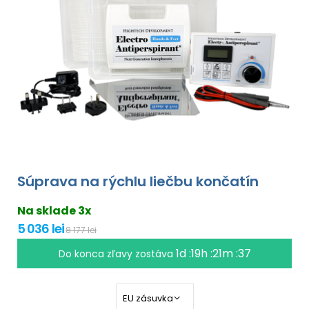
Súprava na rýchlu liečbu končatín
Na sklade 3x
5 036 lei
8 177 lei
1d :19h :21m :35
Do konca zľavy zostáva