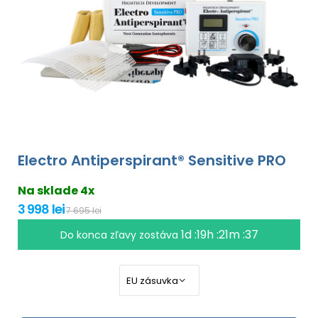
Electro Antiperspirant® Sensitive PRO
Na sklade 4x
3 998 lei
7 695 lei
1d :19h :21m :35
Do konca zľavy zostáva