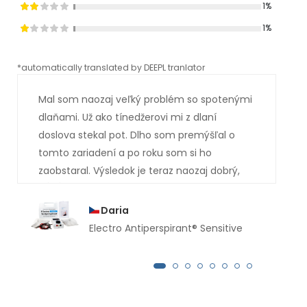
1%
1%
*automatically translated by DEEPL tranlator
*aut
Mal som naozaj veľký problém so spotenými
dlaňami. Už ako tínedžerovi mi z dlaní
doslova stekal pot. Dlho som premýšľal o
tomto zariadení a po roku som si ho
zaobstaral. Výsledok je teraz naozaj dobrý,
mal som si ho kúpiť oveľa skôr. Už niekoľko
mesiacov mi z rúk nekvapne ani kvapka
Daria
potu.
Electro Antiperspirant® Sensitive