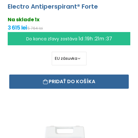
Electro Antiperspirant® Forte
Na sklade 1x
3 615 lei
5 764 lei
1d :19h :21m :35
Do konca zľavy zostáva
PRIDAŤ DO KOŠÍKA