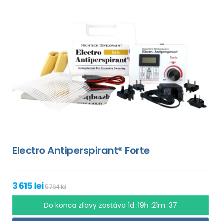
Electro Antiperspirant® Forte
3 615 lei
5 764 lei
Do konca zľavy zostáva
1d :19h :21m :35