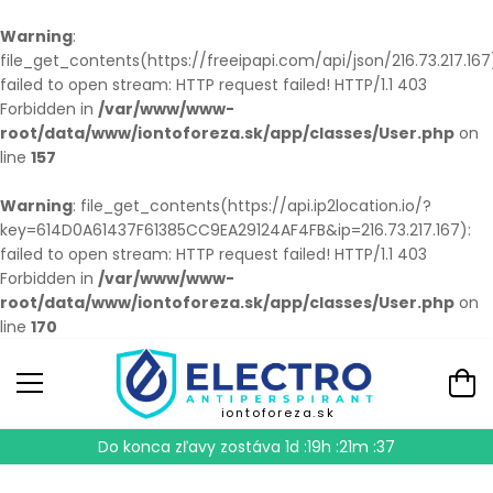
Warning
:
file_get_contents(https://freeipapi.com/api/json/216.73.217.167
failed to open stream: HTTP request failed! HTTP/1.1 403
Forbidden in
/var/www/www-
root/data/www/iontoforeza.sk/app/classes/User.php
on
line
157
Warning
: file_get_contents(https://api.ip2location.io/?
key=614D0A61437F61385CC9EA29124AF4FB&ip=216.73.217.167):
failed to open stream: HTTP request failed! HTTP/1.1 403
Forbidden in
/var/www/www-
root/data/www/iontoforeza.sk/app/classes/User.php
on
line
170
iontoforeza.sk
Do konca zľavy zostáva
1d :19h :21m :35