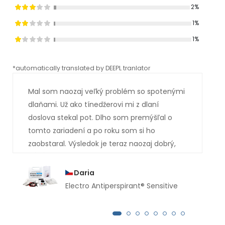
2%
1%
1%
*automatically translated by DEEPL tranlator
*aut
Mal som naozaj veľký problém so spotenými
dlaňami. Už ako tínedžerovi mi z dlaní
doslova stekal pot. Dlho som premýšľal o
tomto zariadení a po roku som si ho
zaobstaral. Výsledok je teraz naozaj dobrý,
mal som si ho kúpiť oveľa skôr. Už niekoľko
mesiacov mi z rúk nekvapne ani kvapka
Daria
potu.
Electro Antiperspirant® Sensitive