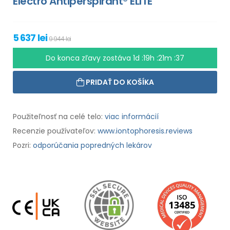
Electro Antiperspirant® ELITE
5 637 lei
9 944 lei
Do konca zľavy zostáva
1d :19h :21m :35
PRIDAŤ DO KOŠÍKA
Použiteľnosť na celé telo:
viac informácií
Recenzie používateľov:
www.iontophoresis.reviews
Pozri:
odporúčania popredných lekárov