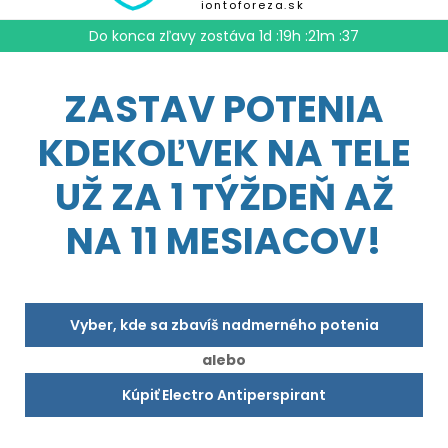
iontoforeza.sk
Do konca zľavy zostáva
1d :19h :21m :35
ZASTAV POTENIA
KDEKOĽVEK NA TELE
UŽ ZA 1 TÝŽDEŇ AŽ
NA 11 MESIACOV!
Vyber, kde sa zbavíš nadmerného potenia
alebo
Kúpiť Electro Antiperspirant