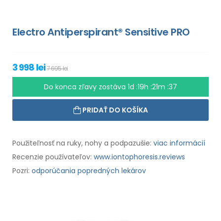
Electro Antiperspirant® Sensitive PRO
3 998 lei
7 695 lei
Do konca zľavy zostáva
1d :19h :21m :35
PRIDAŤ DO KOŠÍKA
Použiteľnosť na ruky, nohy a podpazušie:
viac informácií
Recenzie používateľov:
www.iontophoresis.reviews
Pozri:
odporúčania popredných lekárov