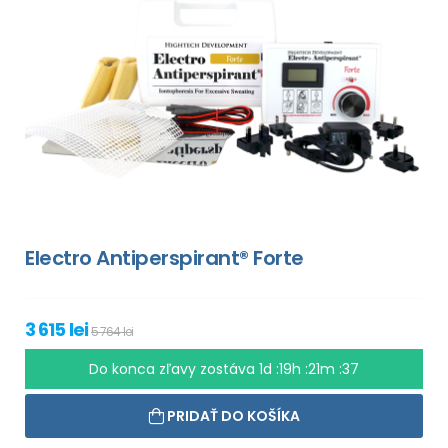
Electro Antiperspirant® Forte
3 615 lei
5 764 lei
Do konca zľavy zostáva
1d :19h :21m :35
PRIDAŤ DO KOŠÍKA