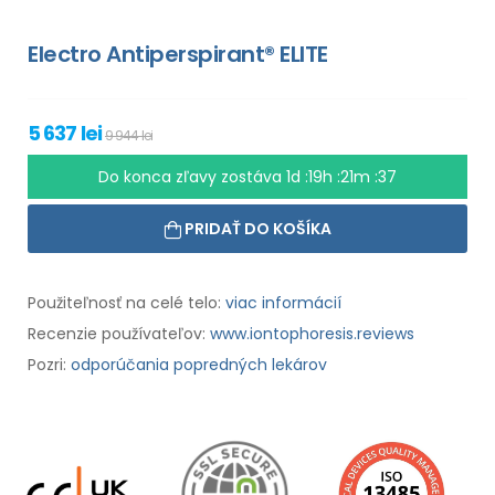
Electro Antiperspirant® ELITE
5 637 lei
9 944 lei
Do konca zľavy zostáva
1d :19h :21m :35
PRIDAŤ DO KOŠÍKA
Použiteľnosť na celé telo:
viac informácií
Recenzie používateľov:
www.iontophoresis.reviews
Pozri:
odporúčania popredných lekárov