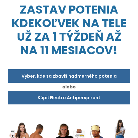
ZASTAV POTENIA
KDEKOĽVEK NA TELE
UŽ ZA 1 TÝŽDEŇ AŽ
NA 11 MESIACOV!
Vyber, kde sa zbavíš nadmerného potenia
alebo
Kúpiť Electro Antiperspirant