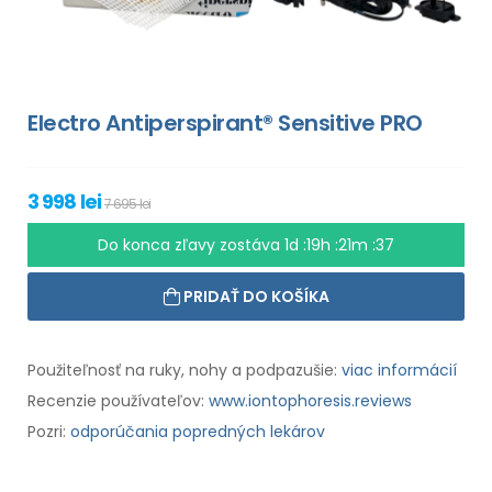
Electro Antiperspirant® Sensitive PRO
3 998 lei
7 695 lei
Do konca zľavy zostáva
1d :19h :21m :35
PRIDAŤ DO KOŠÍKA
Použiteľnosť na ruky, nohy a podpazušie:
viac informácií
Recenzie používateľov:
www.iontophoresis.reviews
Pozri:
odporúčania popredných lekárov