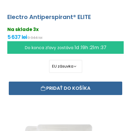
Electro Antiperspirant® ELITE
Na sklade 3x
5 637 lei
9 944 lei
1d :19h :21m :35
Do konca zľavy zostáva
PRIDAŤ DO KOŠÍKA