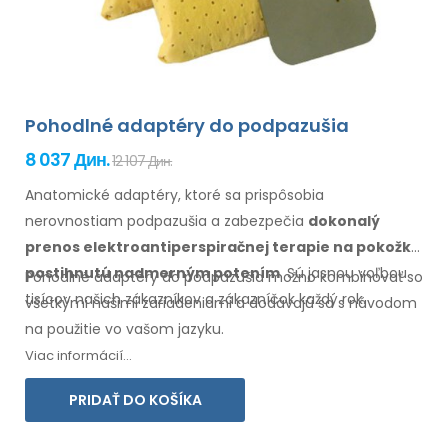
Pohodlné adaptéry do podpazušia
8 037 Дин.
12 107 Дин.
Anatomické adaptéry, ktoré sa prispôsobia
nerovnostiam podpazušia
a zabezpečia
dokonalý
prenos elektroantiperspiračnej terapie
na pokožku
postihnutú nadmerným potením
. Sú jasnou voľbou
Pohodlné adaptéry do
podpazušia
možno kombinovať so
tisícov našich zákazníkov
a zákazníčok
každý rok.
všetkými
našimi zariadeniami a dodávajú sa s návodom
na
použitie
vo
vašom jazyku.
Viac informácií...
PRIDAŤ DO KOŠÍKA