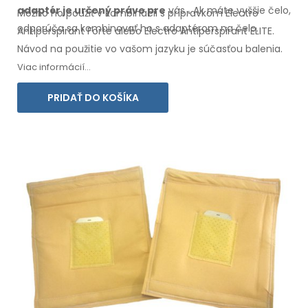
adaptér
je určený práve
pre
vás
.
Ak
máte
vyššie čelo,
Možno ho použiť v kombinácii s prípravkom Electro
odporúča sa kombinovať ho s
adaptérom na
čelo.
Antiperspirant Forte alebo Electro Antiperspirant ELITE.
Návod na
použitie
vo
vašom
jazyku je súčasťou balenia.
Viac informácií...
PRIDAŤ DO KOŠÍKA