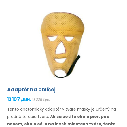
Adaptér na obličej
12 107 Дин.
19 229 Дин.
Tento anatomický adaptér v tvare masky je určený na
prednú terapiu tváre.
Ak sa potíte
okolo
pier, pod
nosom, okolo očí
a na iných miestach
tváre
, tento