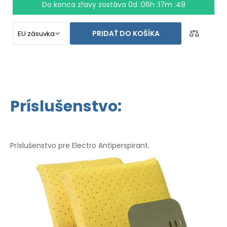
prípade
nespokojnosti
. Návod
na použitie
je vo Vašom
Do konca zľavy zostáva
0d :06h :17m :48
jazyku.
PRIDAŤ DO KOŠÍKA
Príslušenstvo:
Príslušenstvo pre Electro Antiperspirant.