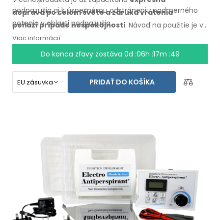
podpazušia
aj k úspešnému
odstráneniu nadmerného
doprava
po celom
svete
a záruka
vrátenia
potenia
v oblasti
podpazušia.
peňazí
prípade
nespokojnosti
. Návod na použitie
je vo
Vašom
jazyku.
Viac informácií...
Do konca zľavy zostáva
0d :06h :17m :48
PRIDAŤ DO KOŠÍKA