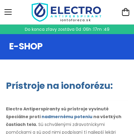
iontoforeza.sk
Do konca zľavy zostáva
0d :06h :17m :48
E-SHOP
Prístroje na ionoforézu:
Electro Antiperspiranty sú prístroje vyvinuté
špeciálne proti
nadmernému poteniu
na všetkých
častiach tela.
Sú schválenými zdravotníckymi
pomôckami a sú pod nimi podpísaní tí najlepší lekári