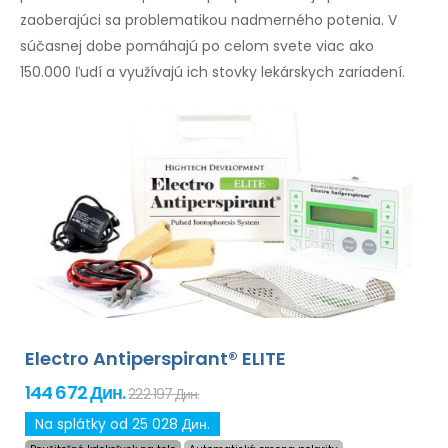
zaoberajúci sa problematikou nadmerného potenia. V
súčasnej dobe pomáhajú po celom svete viac ako
150.000 ľudí a využívajú ich stovky lekárskych zariadení.
Electro Antiperspirant® ELITE
144 672 Дин.
222 197 Дин.
Na splátky od 25 028 Дин.