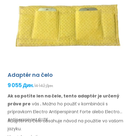
Adaptér na čelo
9 055 Дин.
14 142 Дин.
Ak sa potíte len na čele, tento adaptér je určený
práve pre
vás
.
Možno
ho
použiť
v
kombinácii
s
prípravkom Electro Antiperspirant Forte alebo Electro
Antiperspirant ELITE.
Adaptér na
čelo
obsahuje návod na
použitie
vo
vašom
jazyku
.