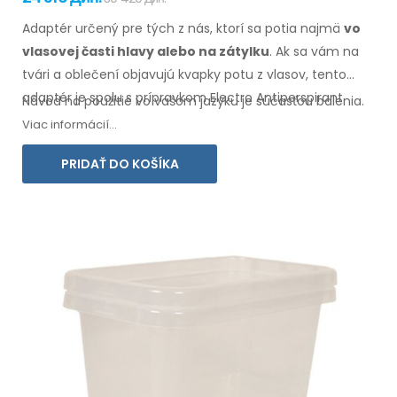
Adaptér určený pre tých z nás, ktorí sa potia najmä
vo
vlasovej
časti hlavy alebo na zátylku
. Ak sa vám na
tvári
a oblečení
objavujú kvapky potu
z vlasov
, tento
adaptér je spolu s prípravkom Electro Antiperspirant
Návod na použitie vo vašom jazyku je súčasťou balenia.
Forte alebo Electro Antiperspirant ELITE určený práve pre
Viac informácií...
vás.
PRIDAŤ DO KOŠÍKA