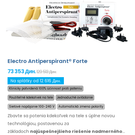
prídavnými adaptérmi je možné dlhodobo
a
úspešne
liečiť aj nadmerné potenie hlavy, čela, brucha,
chrbta, zadku, hrudníka
a ďalších
častí tela.
Záruka
vrátenia peňazí
v prípade
nespokojnosti
a
expresná
doprava
po celom
svete zadarmo!
Electro Antiperspirant® Forte
73 353 Дин.
129 513 Дин.
Na splátky od 12 616 Дин.
Klinicky potvrdená 100% účinnosť proti poteniu
Použiteľné kdekoľvek na tele
Jednoduché ovládanie
Sieťové napájanie 100-240 V
Automatická zmena polarity
Zbavte sa potenia kdekoľvek na tele s úplne novou
technológiou, postavenou za
základoch
najúspešnejšieho riešenie nadmerného