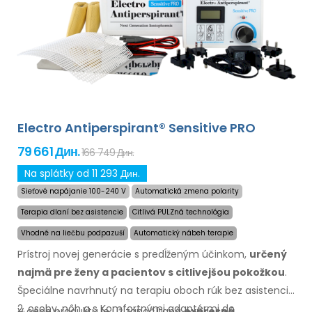
Electro Antiperspirant® Sensitive PRO
79 661 Дин.
166 749 Дин.
Na splátky od 11 293 Дин.
Sieťové napájanie 100-240 V
Automatická zmena polarity
Terapia dlaní bez asistencie
Citlivá PULZná technológia
Vhodné na liečbu podpazuší
Automatický nábeh terapie
Prístroj novej generácie
s predĺženým
účinkom,
určený
najmä
pre ženy
a pacientov
s citlivejšou
pokožkou
.
Špeciálne navrhnutý
na terapiu
oboch rúk bez asistencie
2. osoby, nôh
a s Komfortnými
adaptérmi
do
V cene produktu je už započítaná
expresná