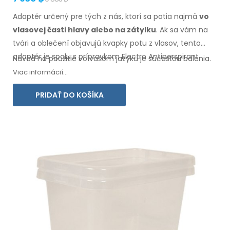
Adaptér určený pre tých z nás, ktorí sa potia najmä
vo
vlasovej
časti hlavy alebo na zátylku
. Ak sa vám na
tvári
a oblečení
objavujú kvapky potu
z vlasov
, tento
adaptér je spolu s prípravkom Electro Antiperspirant
Návod na použitie vo vašom jazyku je súčasťou balenia.
Forte alebo Electro Antiperspirant ELITE určený práve pre
Viac informácií...
vás.
PRIDAŤ DO KOŠÍKA