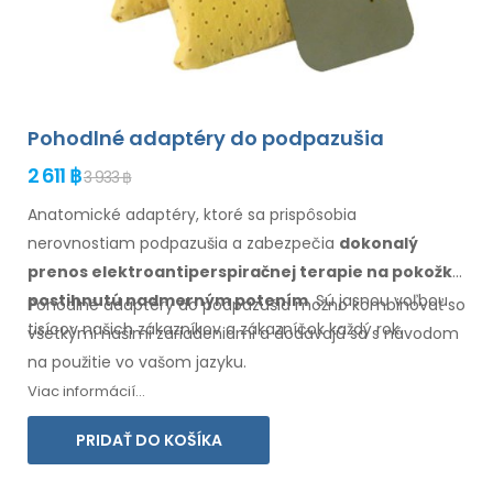
Pohodlné adaptéry do podpazušia
2 611 ฿
3 933 ฿
Anatomické adaptéry, ktoré sa prispôsobia
nerovnostiam podpazušia
a zabezpečia
dokonalý
prenos elektroantiperspiračnej terapie
na pokožku
postihnutú nadmerným potením
. Sú jasnou voľbou
Pohodlné adaptéry do
podpazušia
možno kombinovať so
tisícov našich zákazníkov
a zákazníčok
každý rok.
všetkými
našimi zariadeniami a dodávajú sa s návodom
na
použitie
vo
vašom jazyku.
Viac informácií...
PRIDAŤ DO KOŠÍKA