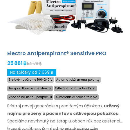
Electro Antiperspirant® Sensitive PRO
25 881 ฿
54 176 ฿
Na splátky od 3 669 ฿
Sieťové napájanie 100-240 V
Automatická zmena polarity
Terapia dlaní bez asistencie
Citlivá PULZná technológia
Vhodné na liečbu podpazuší
Automatický nábeh terapie
Prístroj novej generácie
s predĺženým
účinkom,
určený
najmä
pre ženy
a pacientov
s citlivejšou
pokožkou
.
Špeciálne navrhnutý
na terapiu
oboch rúk bez asistencie
2. osoby, nôh
a s Komfortnými
adaptérmi
do
V cene produktu je už započítaná
expresná