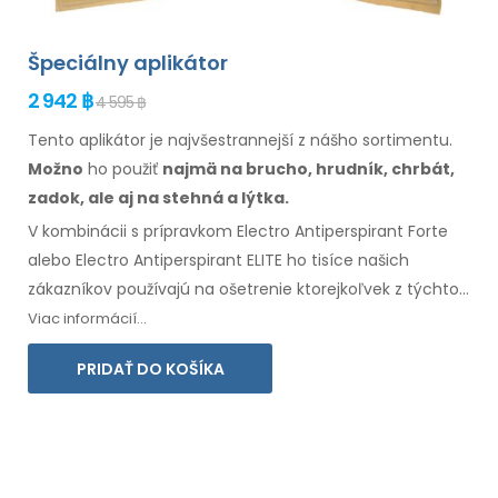
Špeciálny aplikátor
2 942 ฿
4 595 ฿
Tento aplikátor je najvšestrannejší z nášho sortimentu.
Možno
ho použiť
najmä
na brucho,
hrudník, chrbát,
zadok,
ale aj na stehná
a lýtka.
V kombinácii s prípravkom Electro Antiperspirant Forte
alebo Electro Antiperspirant ELITE ho tisíce našich
zákazníkov používajú na ošetrenie ktorejkoľvek
z týchto
oblastí
.
Súčasťou balenia je návod na
použitie
vo
vašom
Viac informácií...
jazyku
.
PRIDAŤ DO KOŠÍKA