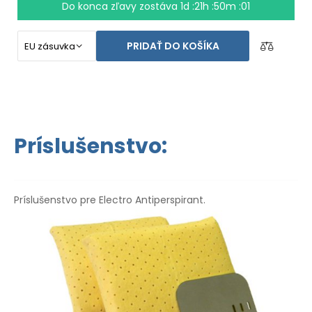
prípade
nespokojnosti
. Návod
na použitie
je vo Vašom
Do konca zľavy zostáva
1d :21h :50m :00
jazyku.
PRIDAŤ DO KOŠÍKA
Príslušenstvo:
Príslušenstvo pre Electro Antiperspirant.