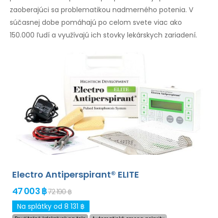
zaoberajúci sa problematikou nadmerného potenia. V
súčasnej dobe pomáhajú po celom svete viac ako
150.000 ľudí a využívajú ich stovky lekárskych zariadení.
Electro Antiperspirant® ELITE
47 003 ฿
72 190 ฿
Na splátky od 8 131 ฿