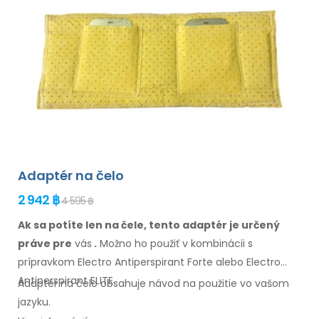
Adaptér na čelo
2 942 ฿
4 595 ฿
Ak sa potíte len na čele, tento adaptér je určený
práve pre
vás
.
Možno
ho
použiť
v
kombinácii
s
prípravkom Electro Antiperspirant Forte alebo Electro
Antiperspirant ELITE.
Adaptér na
čelo
obsahuje návod na
použitie
vo
vašom
jazyku
.