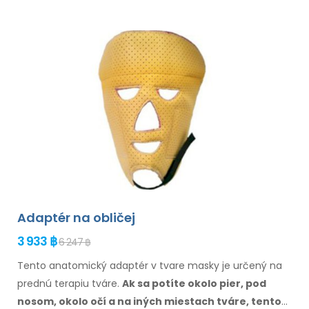
Adaptér na obličej
3 933 ฿
6 247 ฿
Tento anatomický adaptér v tvare masky je určený na
prednú terapiu tváre.
Ak sa potíte
okolo
pier, pod
nosom, okolo očí
a na iných miestach
tváre
, tento