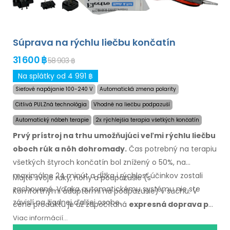
Súprava na rýchlu liečbu končatín
31 600 ฿
58 903 ฿
Na splátky od 4 991 ฿
Sieťové napájanie 100-240 V
Automatická zmena polarity
Citlivá PULZná technológia
Vhodné na liečbu podpazuší
Automatický nábeh terapie
2x rýchlejšia terapia všetkých končatín
Prvý prístroj na trhu umožňujúci veľmi rýchlu liečbu
oboch rúk
a nôh
dohromady.
Čas potrebný na terapiu
všetkých štyroch končatín bol znížený
o 50%,
na
maximálne
24 minút
a dĺžka
i rýchlosť
účinkov zostali
Majte svoje ruky, nohy
a podpazušie
(s
zachované. Vďaka automatickému systému nie ste
Komfortnými
adaptérmi na podpazušie)
v suchu.
V
závislí
na žiadnej
ďalšej osobe.
cene
produktu je už započítaná
expresná doprava po
celom svete
a záruka
vrátenia peňazí
v
Viac informácií...