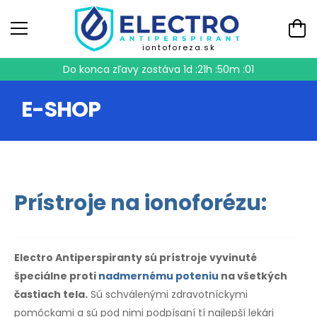
iontoforeza.sk
Do konca zľavy zostáva
1d :21h :50m :00
E-SHOP
Prístroje na ionoforézu:
Electro Antiperspiranty sú prístroje vyvinuté
špeciálne proti
nadmernému poteniu
na všetkých
častiach tela.
Sú schválenými zdravotníckymi
pomôckami a sú pod nimi podpísaní tí najlepší lekári