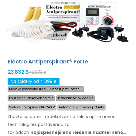
prídavnými adaptérmi je možné dlhodobo
a
úspešne
liečiť aj nadmerné potenie hlavy, čela, brucha,
chrbta, zadku, hrudníka
a ďalších
častí tela.
Záruka
vrátenia peňazí
v prípade
nespokojnosti
a
expresná
doprava
po celom
svete zadarmo!
Electro Antiperspirant® Forte
23 832 ฿
42 078 ฿
Na splátky od 4 099 ฿
Klinicky potvrdená 100% účinnosť proti poteniu
Použiteľné kdekoľvek na tele
Jednoduché ovládanie
Sieťové napájanie 100-240 V
Automatická zmena polarity
Zbavte sa potenia kdekoľvek na tele s úplne novou
technológiou, postavenou za
základoch
najúspešnejšieho riešenie nadmerného