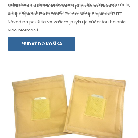
adaptér
je určený práve
pre
vás
.
Ak
máte
vyššie čelo,
Možno ho použiť v kombinácii s prípravkom Electro
odporúča sa kombinovať ho s
adaptérom na
čelo.
Antiperspirant Forte alebo Electro Antiperspirant ELITE.
Návod na
použitie
vo
vašom
jazyku je súčasťou balenia.
Viac informácií...
PRIDAŤ DO KOŠÍKA