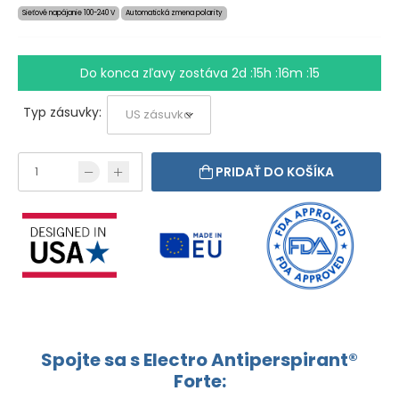
Sieťové napájanie 100-240 V
Automatická zmena polarity
Do konca zľavy zostáva
2d :15h :16m :15
Typ zásuvky:
PRIDAŤ DO KOŠÍKA
Spojte sa s Electro Antiperspirant®
Forte: