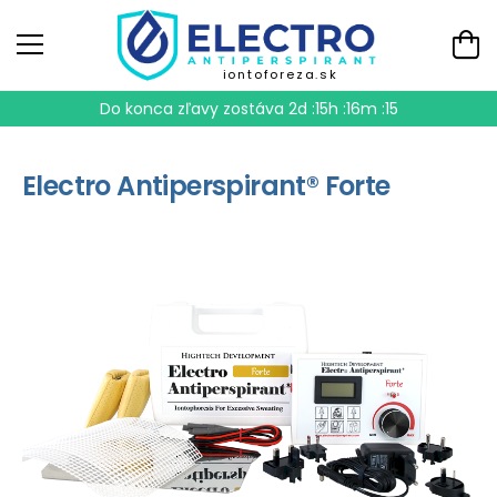
iontoforeza.sk
Do konca zľavy zostáva
2d :15h :16m :15
Electro Antiperspirant® Forte