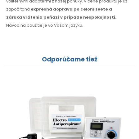
voliteľnými adaptérmi z našej ponuky.
V cene
produktu je už
započítaná
expresná doprava po celom svete
a
záruka
vrátenia peňazí
v prípade
nespokojnosti
.
Návod
na použitie
je vo Vašom
jazyku.
Odporúčame tiež