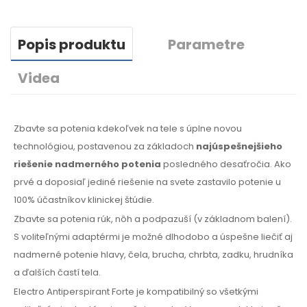
Popis produktu
Parametre
Videa
Zbavte sa potenia kdekoľvek na tele s úplne novou
technológiou, postavenou za základoch
najúspešnejšieho
riešenie nadmerného potenia
posledného desaťročia. Ako
prvé a doposiaľ jediné riešenie na svete zastavilo potenie u
100% účastníkov klinickej štúdie.
Zbavte sa potenia rúk, nôh a podpazuší (v základnom balení).
S voliteľnými adaptérmi je možné dlhodobo a úspešne liečiť aj
nadmerné potenie hlavy, čela, brucha, chrbta, zadku, hrudníka
a ďalších častí tela.
Electro Antiperspirant Forte je kompatibilný so všetkými