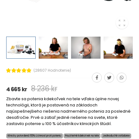
(28607 Hodnotenie)
8 236 kr
4 665 kr
Zbavte sa potenia kdekoľvek na tele vďaka úplne novej
technológii, ktorá je postavená na základoch
najúspešnejšieho riešenia nadmerného potenia za posledné
desaťročie. Prvé a zatiaľ jediné riešenie na svete, ktoré
zastavilo potenie u 100 % účastníkov klinických štúdií.
Klinicky potvrdená 100% účinnosť proti poteniu
Použiteľné kdekoľvek na tele
Jednoduché ovládanie