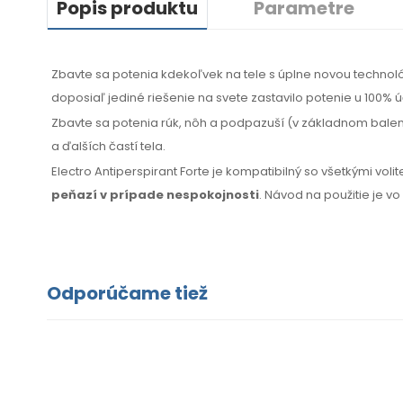
Popis produktu
Parametre
Zbavte sa potenia kdekoľvek na tele s úplne novou techno
doposiaľ jediné riešenie na svete zastavilo potenie u 100% úč
Zbavte sa potenia rúk, nôh a podpazuší (v základnom balení
a ďalších častí tela.
Electro Antiperspirant Forte je kompatibilný so všetkými vol
peňazí
v prípade
nespokojnosti
. Návod
na použitie
je v
Odporúčame tiež