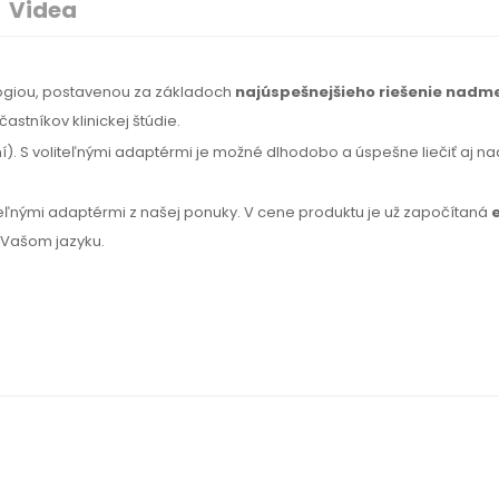
Videa
lógiou, postavenou za základoch
najúspešnejšieho riešenie nadm
astníkov klinickej štúdie.
). S voliteľnými adaptérmi je možné dlhodobo a úspešne liečiť aj na
iteľnými adaptérmi z našej ponuky.
V cene
produktu je už započítaná
o Vašom
jazyku.