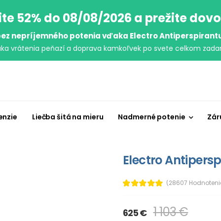
ite 52% do 08/08/2026 a prežite dov
ez nepríjemného potenia vďaka Electro Antiperspirant
uka vrátenia peňazí a doprava kamkoľvek po svete celkom zada
enzie
Liečba šitá na mieru
Nadmerné potenie
Zár
Electro Antipersp
(28607 Hodnoteni
1 103 €
625 €