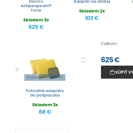
Electro
Adaptér na obličej
Antiperspirant®
Forte
Skladem 2x
103 €
Skladem 3x
625 €
Celkom
625
€
KÚPIŤ V
Pridať do objednávky
Pohodlné adaptéry
do podpazušia
Skladem 3x
68 €