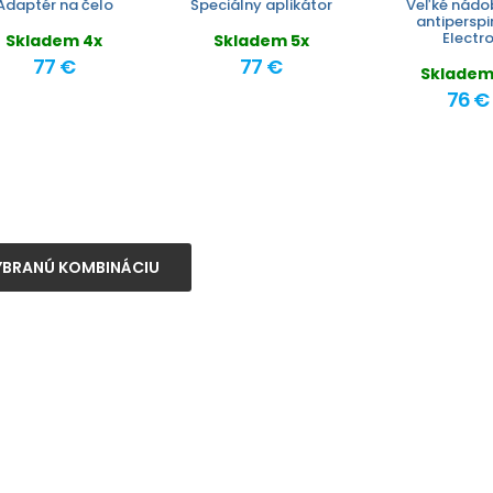
Adaptér na čelo
Špeciálny aplikátor
Veľké nádo
antiperspi
Electr
Skladem 4x
Skladem 5x
77 €
77 €
Skladem
76 €
YBRANÚ KOMBINÁCIU