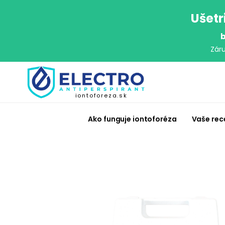
Ušetr
b
Zár
iontoforeza.sk
Ako funguje iontoforéza
Vaše rec