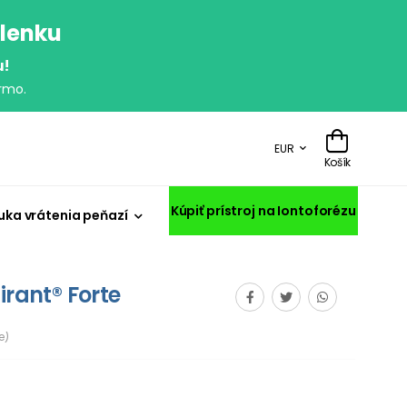
olenku
u!
rmo.
EUR
Košík
Kúpiť prístroj na Iontoforézu
uka vrátenia peňazí
irant® Forte
e)