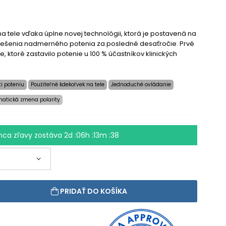
a tele vďaka úplne novej technológii, ktorá je postavená na
iešenia nadmerného potenia za posledné desaťročie. Prvé
te, ktoré zastavilo potenie u 100 % účastníkov klinických
ti poteniu
Použiteľné kdekoľvek na tele
Jednoduché ovládanie
atická zmena polarity
nca zľavy zostáva
2d :06h :13m :38
PRIDAŤ DO KOŠÍKA