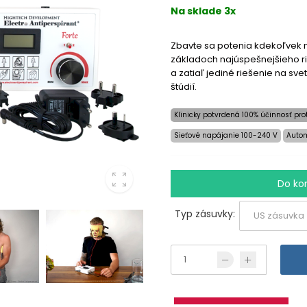
Na sklade 3x
Zbavte sa potenia kdekoľvek n
základoch najúspešnejšieho r
a zatiaľ jediné riešenie na sve
štúdií.
Klinicky potvrdená 100% účinnosť pro
Sieťové napájanie 100-240 V
Autom
Do ko
Typ zásuvky: