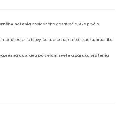
erného potenia
posledného desaťročia. Ako prvé a
dmerné potenie hlavy, čela, brucha, chrbta, zadku, hrudníka
expresná doprava po celom svete
a záruka
vrátenia