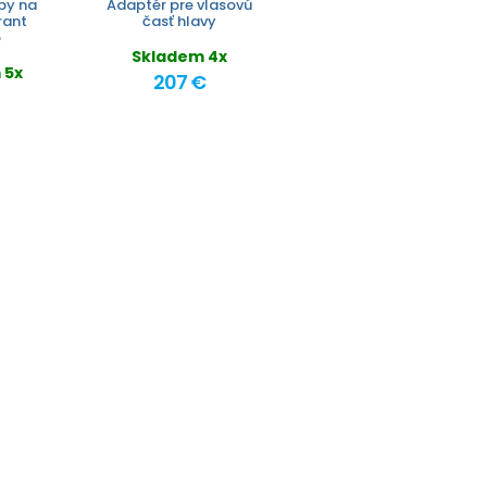
by na
Adaptér pre vlasovú
rant
časť hlavy
o
Skladem 4x
 5x
207 €