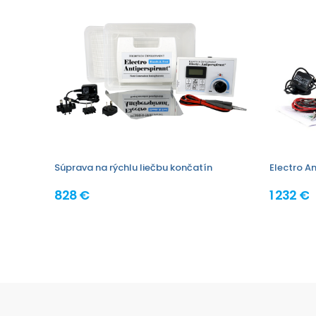
Súprava na rýchlu liečbu končatín
Electro An
828 €
1 232 €