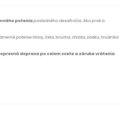
erného potenia
posledného desaťročia. Ako prvé a
dmerné potenie hlavy, čela, brucha, chrbta, zadku, hrudníka
expresná doprava po celom svete
a záruka
vrátenia