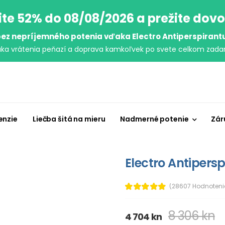
ite 52% do 08/08/2026 a prežite dov
ez nepríjemného potenia vďaka Electro Antiperspirant
uka vrátenia peňazí a doprava kamkoľvek po svete celkom zada
enzie
Liečba šitá na mieru
Nadmerné potenie
Zár
Electro Antipersp
(28607 Hodnoteni
8 306 kn
4 704 kn