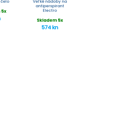
 čelo
Veľké nádoby na
antiperspirant
Electro
 5x
n
Skladem 5x
574 kn