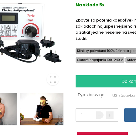
Na sklade 5x
Zbavte sa potenia kdekoľvek n
základoch najúspešnejšieho r
a zatiaľ jediné riešenie na sve
štúdií.
Klinicky potvrdená 100% účinnosť pro
Sieťové napájanie 100-240 V
Autom
Do kon
Typ zásuvky: