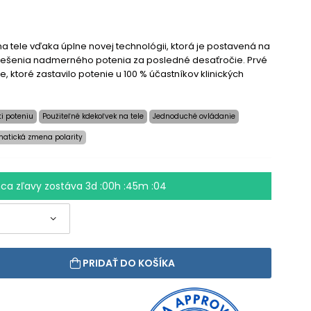
a tele vďaka úplne novej technológii, ktorá je postavená na
iešenia nadmerného potenia za posledné desaťročie. Prvé
te, ktoré zastavilo potenie u 100 % účastníkov klinických
ti poteniu
Použiteľné kdekoľvek na tele
Jednoduché ovládanie
atická zmena polarity
ca zľavy zostáva
3d :00h :45m :04
PRIDAŤ DO KOŠÍKA