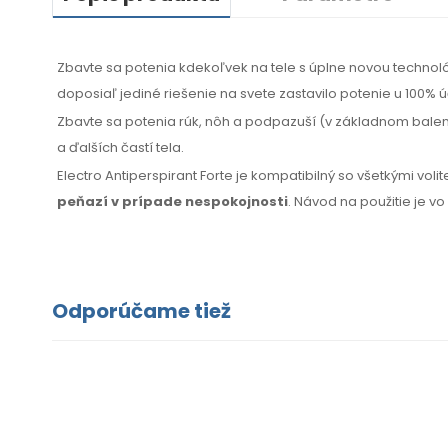
Zbavte sa potenia kdekoľvek na tele s úplne novou techno
doposiaľ jediné riešenie na svete zastavilo potenie u 100% úč
Zbavte sa potenia rúk, nôh a podpazuší (v základnom balení
a ďalších častí tela.
Electro Antiperspirant Forte je kompatibilný so všetkými vol
peňazí
v prípade
nespokojnosti
. Návod
na použitie
je v
Odporúčame tiež