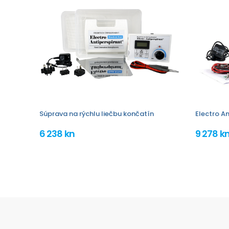
Súprava na rýchlu liečbu končatín
Electro An
6 238 kn
9 278 k