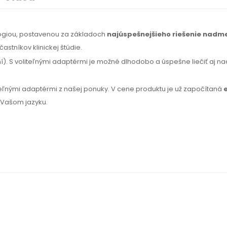
lógiou, postavenou za základoch
najúspešnejšieho riešenie nadm
astníkov klinickej štúdie.
). S voliteľnými adaptérmi je možné dlhodobo a úspešne liečiť aj na
iteľnými adaptérmi z našej ponuky.
V cene
produktu je už započítaná
o Vašom
jazyku.