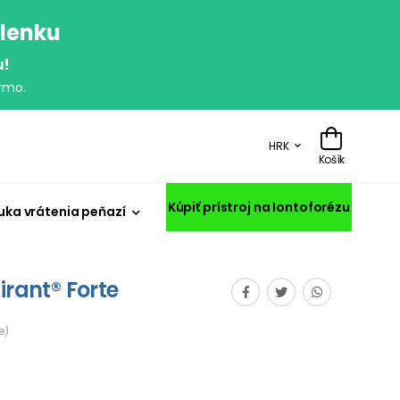
olenku
u!
rmo.
HRK
Košík
Kúpiť prístroj na Iontoforézu
uka vrátenia peňazí
irant® Forte
e)