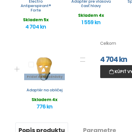
Electro
Adaptér pre vlasovú
Šp
Antiperspirant®
časť hlavy
Forte
Skladem 4x
Skladem 5x
1 559 kn
4 704 kn
Celkom
4 704
kn
KÚPIŤ V
Pridať do objednávky
Adaptér na obličej
Skladem 4x
776 kn
Popis produktu
Parametre