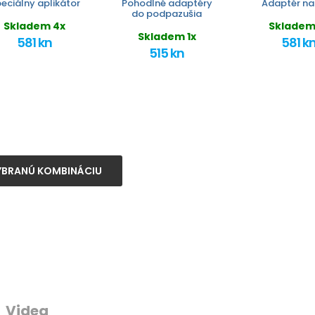
eciálny aplikátor
Pohodlné adaptéry
Adaptér na
do podpazušia
Skladem 4x
Skladem
Skladem 1x
581 kn
581 k
515 kn
YBRANÚ KOMBINÁCIU
Videa