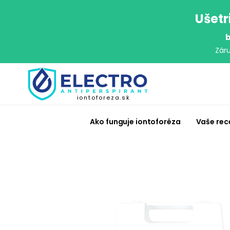
Ušetr
b
Zár
iontoforeza.sk
Ako funguje iontoforéza
Vaše rec