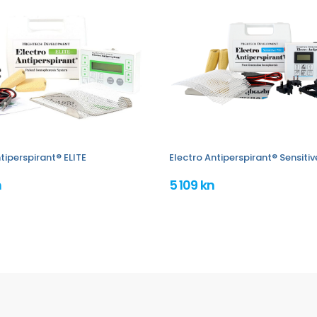
tiperspirant® ELITE
Electro Antiperspirant® Sensiti
n
5 109 kn