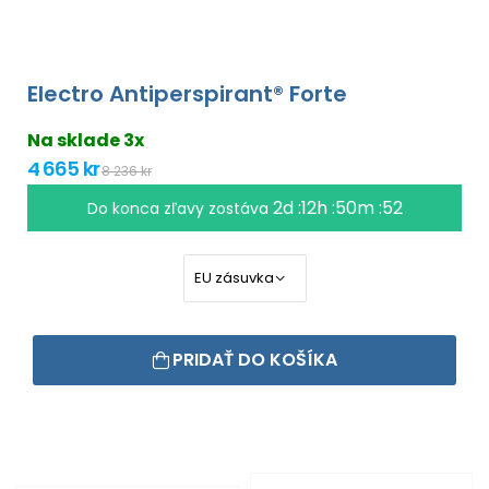
Electro Antiperspirant® Forte
Na sklade 3x
4 665 kr
8 236 kr
2d :12h :50m :51
Do konca zľavy zostáva
PRIDAŤ DO KOŠÍKA