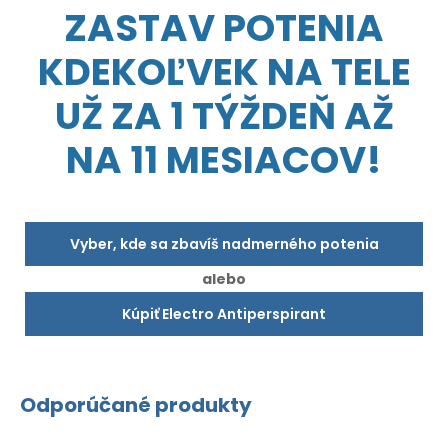
ZASTAV POTENIA
KDEKOĽVEK NA TELE
UŽ ZA 1 TÝŽDEŇ AŽ
NA 11 MESIACOV!
Vyber, kde sa zbavíš nadmerného potenia
alebo
Kúpiť Electro Antiperspirant
Odporúčané produkty