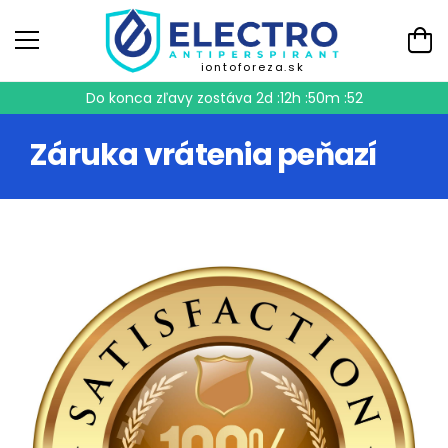
iontoforeza.sk
Do konca zľavy zostáva
2d :12h :50m :51
Záruka vrátenia peňazí