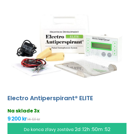
Electro Antiperspirant® ELITE
Na sklade 3x
9 200 kr
14 131 kr
2d :12h :50m :51
Do konca zľavy zostáva