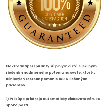
Elektroantiperspiranty sú prvým a stále jediným
riešením nadmerného potenia na svete, ktoré v
klinických testoch pomohlo 100 % liečených
pacientov.
1) Pri kúpe prístroja automaticky získavate záruku
spokojnosti