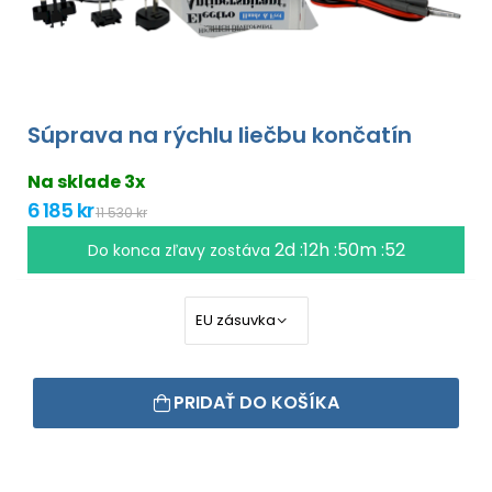
Súprava na rýchlu liečbu končatín
Na sklade 3x
6 185 kr
11 530 kr
2d :12h :50m :51
Do konca zľavy zostáva
PRIDAŤ DO KOŠÍKA