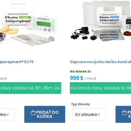
iperspirant® ELITE
Súprava na rýchlu liečbu konča
Na sklade 2x
956 $
184 $
1 782 $
 zľavy zostáva
1d :15h :36m :23
Do konca zľavy zostáva
1d :1
Typ zásuvky:
PRIDAŤ DO
P
KOŠÍKA
K