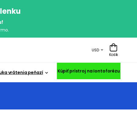
olenku
u!
rmo.
USD
Košík
Kúpiť prístroj na Iontoforézu
uka vrátenia peňazí