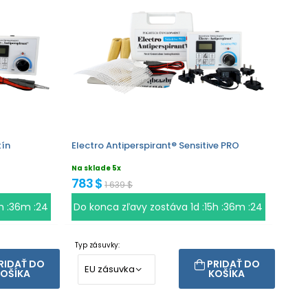
tín
Electro Antiperspirant® Sensitive PRO
Na sklade 5x
783 $
1 639 $
5h :36m :23
Do konca zľavy zostáva
1d :15h :36m :23
Typ zásuvky:
RIDAŤ DO
PRIDAŤ DO
OŠÍKA
KOŠÍKA