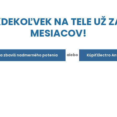
EKOĽVEK NA TELE UŽ ZA
MESIACOV!
alebo
sa zbavíš nadmerného potenia
Kúpiť Electro A