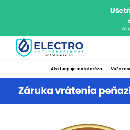
Ušetr
b
Zár
iontoforeza.sk
Ako funguje iontoforéza
Vaše rec
Záruka vrátenia peňaz