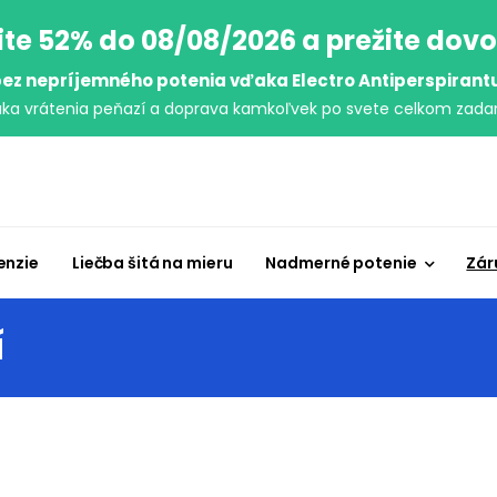
ite 52% do 08/08/2026 a prežite dov
ez nepríjemného potenia vďaka Electro Antiperspirant
uka vrátenia peňazí a doprava kamkoľvek po svete celkom zada
enzie
Liečba šitá na mieru
Nadmerné potenie
Zár
í