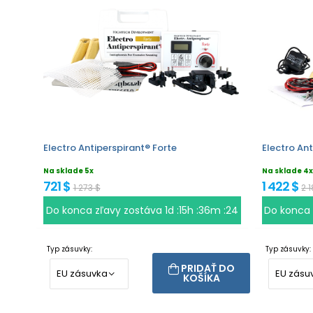
Electro Antiperspirant® Forte
Electro Ant
Na sklade 5x
Na sklade 4x
721 $
1 422 $
1 273 $
2 
Do konca zľavy zostáva
1d :15h :36m :23
Do konca
Typ zásuvky:
Typ zásuvky:
PRIDAŤ DO
KOŠÍKA