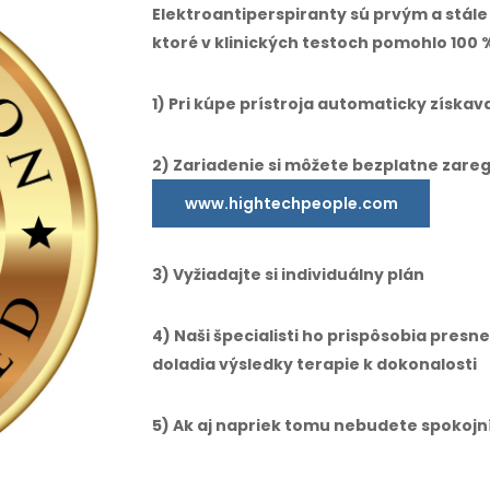
Elektroantiperspiranty sú prvým a stál
ktoré v klinických testoch pomohlo 100 
1) Pri kúpe prístroja automaticky získa
2) Zariadenie si môžete bezplatne zareg
www.hightechpeople.com
3) Vyžiadajte si individuálny plán
4) Naši špecialisti ho prispôsobia pres
doladia výsledky terapie k dokonalosti
5) Ak aj napriek tomu nebudete spokojn