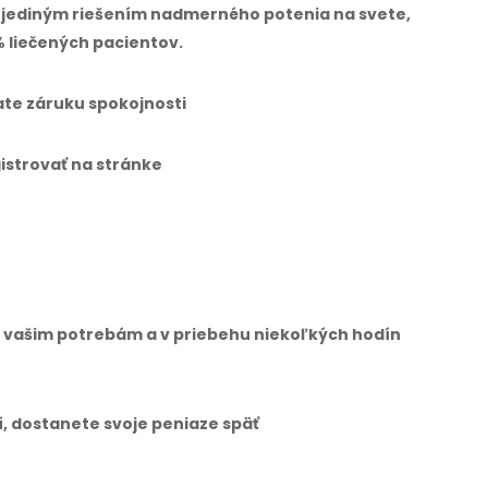
e jediným riešením nadmerného potenia na svete,
% liečených pacientov.
vate záruku spokojnosti
istrovať na stránke
ne vašim potrebám a v priebehu niekoľkých hodín
í, dostanete svoje peniaze späť