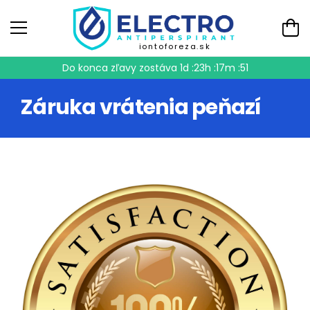
iontoforeza.sk
Do konca zľavy zostáva
1d :23h :17m :50
Záruka vrátenia peňazí