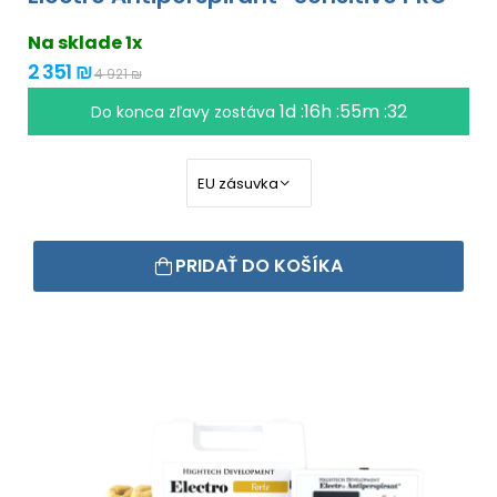
Na sklade 1x
2 351 ₪
4 921 ₪
1d :16h :55m :31
Do konca zľavy zostáva
PRIDAŤ DO KOŠÍKA