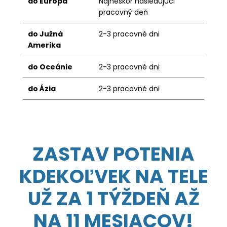
do Európa
Najneskôr nasledujúci
pracovný deň
do Južná
2-3 pracovné dni
Amerika
do Oceánie
2-3 pracovné dni
do Ázia
2-3 pracovné dni
ZASTAV POTENIA
KDEKOĽVEK NA TELE
UŽ ZA 1 TÝŽDEŇ AŽ
NA 11 MESIACOV!