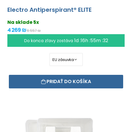
Electro Antiperspirant® ELITE
Na sklade 5x
4 269 ₪
6 557 ₪
1d :16h :55m :31
Do konca zľavy zostáva
PRIDAŤ DO KOŠÍKA