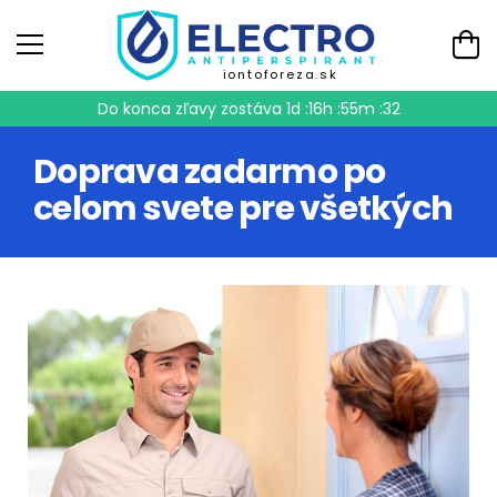
iontoforeza.sk
Do konca zľavy zostáva
1d :16h :55m :31
Doprava zadarmo po
celom svete pre všetkých