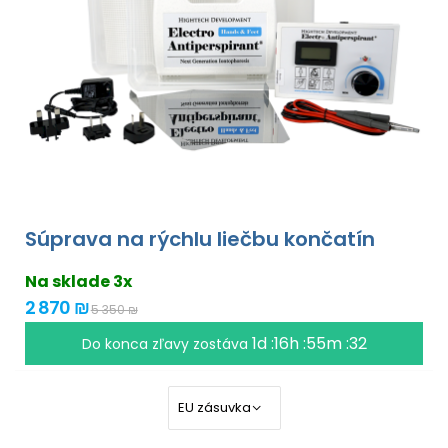
Súprava na rýchlu liečbu končatín
Na sklade 3x
2 870 ₪
5 350 ₪
1d :16h :55m :31
Do konca zľavy zostáva