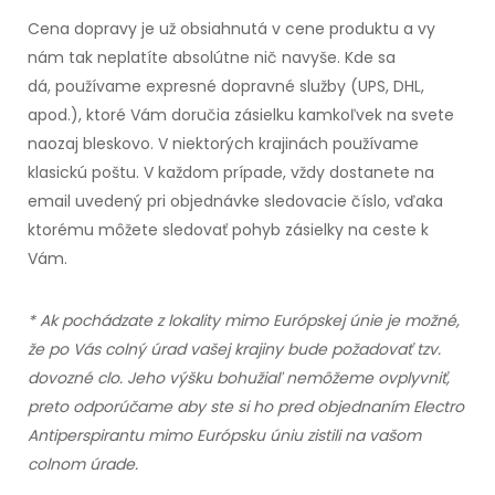
Cena dopravy je už obsiahnutá v cene produktu a vy
nám tak neplatíte absolútne nič navyše. Kde sa
dá,
používame expresné dopravné služby (UPS, DHL,
apod.)
, ktoré Vám doručia zásielku kamkoľvek na svete
naozaj bleskovo. V niektorých krajinách používame
klasickú poštu. V každom prípade, vždy dostanete na
email uvedený pri objednávke sledovacie číslo, vďaka
ktorému môžete sledovať pohyb zásielky na ceste
k
Vám.
* Ak pochádzate z lokality mimo Európskej únie je možné,
že po Vás colný úrad vašej krajiny bude požadovať tzv.
dovozné clo. Jeho výšku bohužiaľ nemôžeme ovplyvniť,
preto odporúčame aby ste si ho pred objednaním Electro
Antiperspirantu mimo Európsku úniu zistili na vašom
colnom úrade.