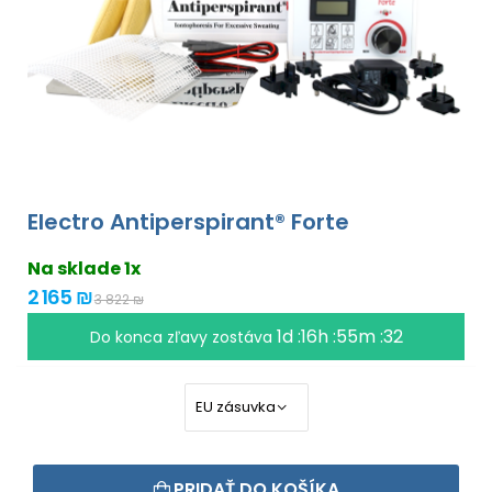
Electro Antiperspirant® Forte
Na sklade 1x
2 165 ₪
3 822 ₪
1d :16h :55m :31
Do konca zľavy zostáva
PRIDAŤ DO KOŠÍKA