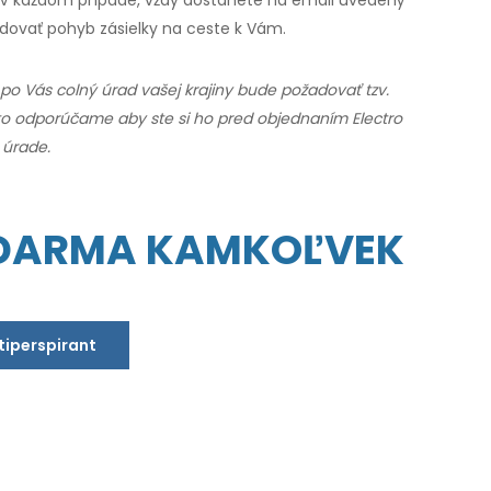
edovať pohyb zásielky na ceste
k Vám.
 po Vás colný úrad vašej krajiny bude požadovať tzv.
to odporúčame aby ste si ho pred objednaním Electro
 úrade.
ZDARMA KAMKOĽVEK
ntiperspirant