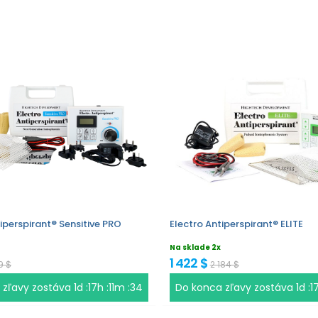
iperspirant® Sensitive PRO
Electro Antiperspirant® ELITE
Na sklade 2x
1 422 $
9 $
2 184 $
 zľavy zostáva
1d :17h :11m :33
Do konca zľavy zostáva
1d :1