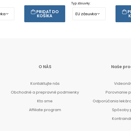
Typ zásuvky:
PRIDAŤ DO
P
KOŠÍKA
K
O NÁS
Naše pro
Kontaktujte nás
Videoná
Obchodné a prepravné podmienky
Porovnanie 
Kto sme
Odporúčania lekár
Affiliate program
Spôsoby 
Kontraind