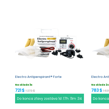
Electro Antiperspirant® Forte
Electro Ant
Na sklade 3x
Na sklade 2x
721 $
783 $
1 273 $
1 63
Do konca zľavy zostáva
1d :17h :11m :33
Do konca