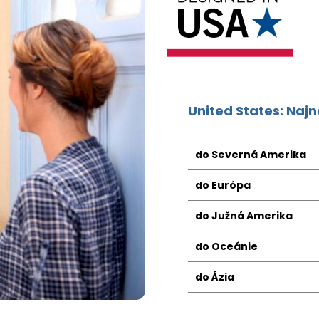
United States: Naj
do Severná Amerika
do Európa
do Južná Amerika
do Oceánie
do Ázia