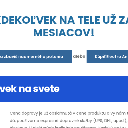
EKOĽVEK NA TELE UŽ ZA
MESIACOV!
alebo
sa zbavíš nadmerného potenia
Kúpiť Electro A
vek na svete
Cena dopravy je už obsiahnutá v cene produktu a vy nám t
dá,
používame expresné dopravné služby (UPS, DHL, apod.)
bleskovo. V niektorých krajinách používame klasickú poštu