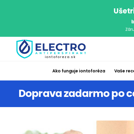
Ušetr
b
Zár
iontoforeza.sk
Ako funguje iontoforéza
Vaše rec
Doprava zadarmo po ce