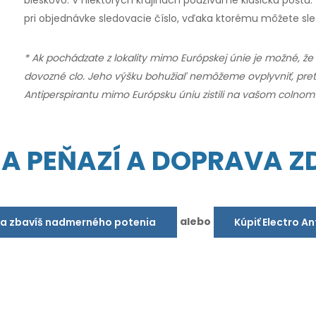
pri objednávke sledovacie číslo, vďaka ktorému môžete sl
* Ak pochádzate z lokality mimo Európskej únie je možné, že
dovozné clo. Jeho výšku bohužiaľ nemôžeme ovplyvniť, pre
Antiperspirantu mimo Európsku úniu zistili na vašom colnom
IA PEŇAZÍ A DOPRAVA 
alebo
sa zbavíš nadmerného potenia
Kúpiť Electro A