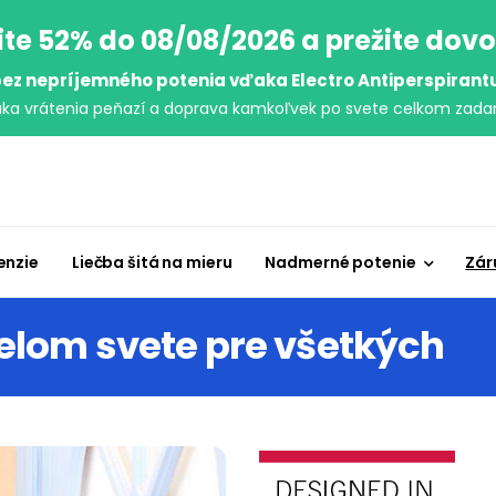
ite 52% do 08/08/2026 a prežite dov
ez nepríjemného potenia vďaka Electro Antiperspirant
uka vrátenia peňazí a doprava kamkoľvek po svete celkom zada
enzie
Liečba šitá na mieru
Nadmerné potenie
Zár
lom svete pre všetkých