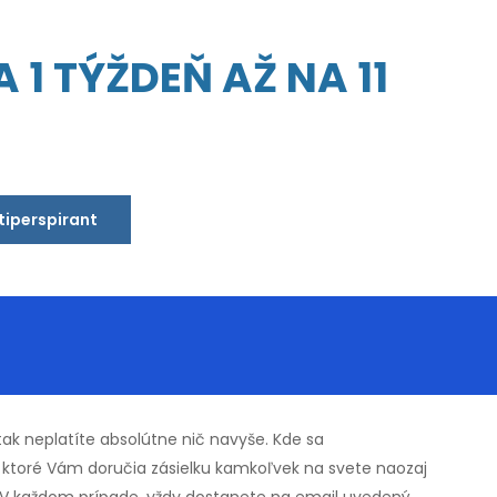
 1 TÝŽDEŇ AŽ NA 11
ntiperspirant
ak neplatíte absolútne nič navyše. Kde sa
, ktoré Vám doručia zásielku kamkoľvek na svete naozaj
. V každom prípade, vždy dostanete na email uvedený