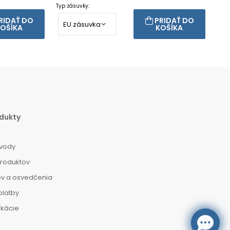
Typ zásuvky:
RIDAŤ DO
PRIDAŤ DO
OŠÍKA
KOŠÍKA
dukty
vody
produktov
ov a osvedčenia
platby
ikácie