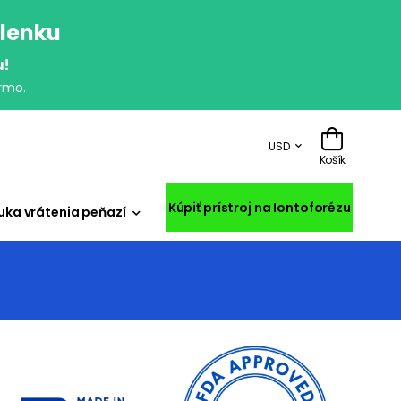
olenku
u!
rmo.
USD
Košík
Kúpiť prístroj na Iontoforézu
uka vrátenia peňazí