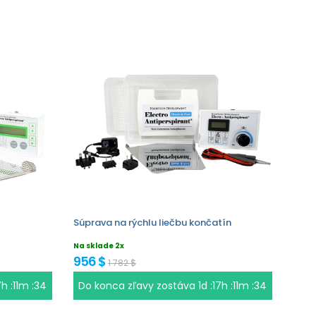
Súprava na rýchlu liečbu končatín
Na sklade 2x
956 $
1 782 $
7h :11m :33
Do konca zľavy zostáva
1d :17h :11m :33