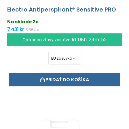
Electro Antiperspirant® Sensitive PRO
Na sklade 2x
7 431 kr
15 554 kr
1d :08h :24m :51
Do konca zľavy zostáva
PRIDAŤ DO KOŠÍKA