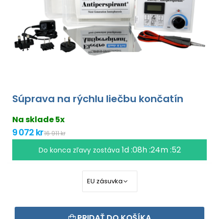
Súprava na rýchlu liečbu končatín
Na sklade 5x
9 072 kr
16 911 kr
1d :08h :24m :51
Do konca zľavy zostáva
PRIDAŤ DO KOŠÍKA