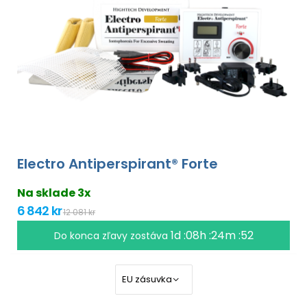
Electro Antiperspirant® Forte
Na sklade 3x
6 842 kr
12 081 kr
1d :08h :24m :51
Do konca zľavy zostáva