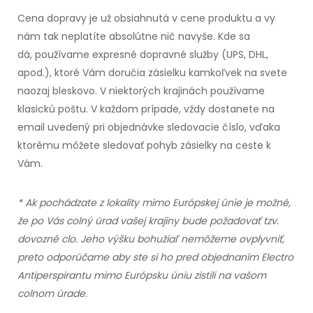
Cena dopravy je už obsiahnutá v cene produktu a vy
nám tak neplatíte absolútne nič navyše. Kde sa
dá,
používame expresné dopravné služby (UPS, DHL,
apod.)
, ktoré Vám doručia zásielku kamkoľvek na svete
naozaj bleskovo. V niektorých krajinách používame
klasickú poštu. V každom prípade, vždy dostanete na
email uvedený pri objednávke sledovacie číslo, vďaka
ktorému môžete sledovať pohyb zásielky na ceste
k
Vám.
* Ak pochádzate z lokality mimo Európskej únie je možné,
že po Vás colný úrad vašej krajiny bude požadovať tzv.
dovozné clo. Jeho výšku bohužiaľ nemôžeme ovplyvniť,
preto odporúčame aby ste si ho pred objednaním Electro
Antiperspirantu mimo Európsku úniu zistili na vašom
colnom úrade.