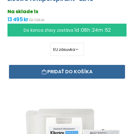
Na sklade 1x
13 495 kr
20 726 kr
1d :08h :24m :51
Do konca zľavy zostáva
PRIDAŤ DO KOŠÍKA