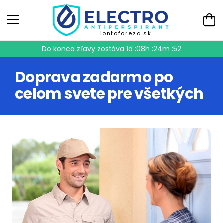
iontoforeza.sk
Do konca zľavy zostáva
1d :08h :24m :51
Doprava zadarmo po
celom svete pre všetkých