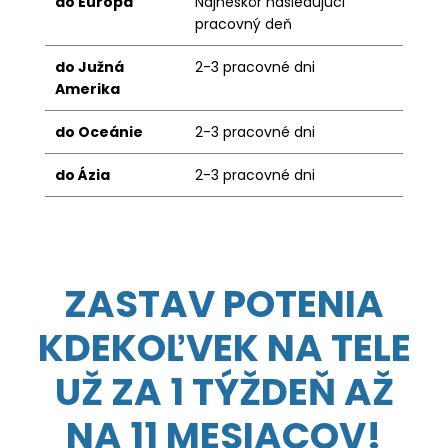
do Európa
Najneskôr nasledujúci
pracovný deň
do Južná
2-3 pracovné dni
Amerika
do Oceánie
2-3 pracovné dni
do Ázia
2-3 pracovné dni
ZASTAV POTENIA
KDEKOĽVEK NA TELE
UŽ ZA 1 TÝŽDEŇ AŽ
NA 11 MESIACOV!