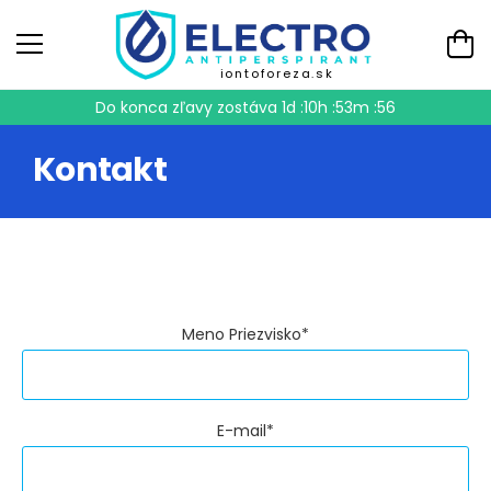
iontoforeza.sk
Do konca zľavy zostáva
1d :10h :53m :56
Kontakt
Meno Priezvisko*
E-mail*