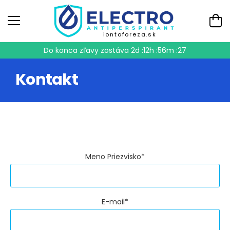
iontoforeza.sk
Do konca zľavy zostáva
2d :12h :56m :27
Kontakt
Meno Priezvisko*
E-mail*