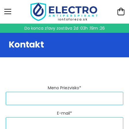
iontoforeza.sk
Do konca zľavy zostáva
2d :03h :19m :25
Kontakt
Meno Priezvisko*
E-mail*