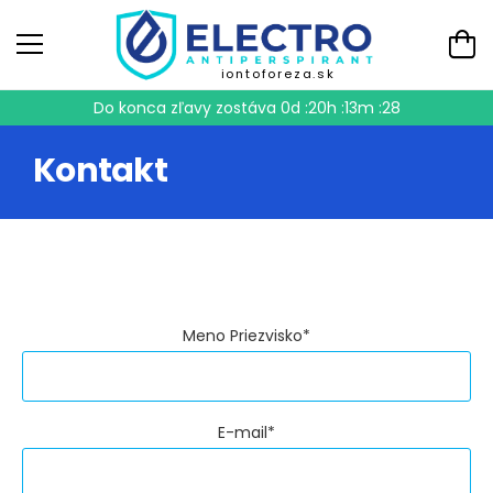
iontoforeza.sk
Do konca zľavy zostáva
0d :20h :13m :28
Kontakt
Meno Priezvisko*
E-mail*