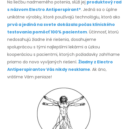
Na liečbu nadmerného potenia, slúži jej
produktový rad
s názvom Electro Antiperspirant®
. Jedná sa o úplne
unikátne výrobky, ktoré používajú technológiu, ktorá ako
prvá a jediná na svete dokázala počas klinického
testovania pomôcť 100% pacientom
. Účinnosť, ktorú
nedosahujú žiadne iné riešenia, dosahujeme
spoluprácou s tými najlepšími lekármi a úzkou
kooperáciou s pacientmi, ktorých požiadavky zahŕňame
priamo do novo vyvíjaných riešení.
Žiadny z Electro
Antiperspirantov Vás nikdy nesklam
e
. Ak áno,
vrátime Vám peniaze!