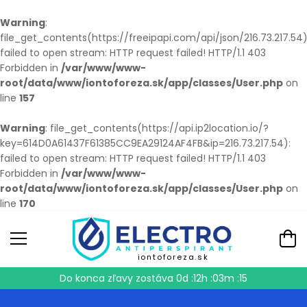
Warning
:
file_get_contents(https://freeipapi.com/api/json/216.73.217.54)
failed to open stream: HTTP request failed! HTTP/1.1 403
Forbidden in
/var/www/www-
root/data/www/iontoforeza.sk/app/classes/User.php
on
line
157
Warning
: file_get_contents(https://api.ip2location.io/?
key=614D0A61437F61385CC9EA29124AF4FB&ip=216.73.217.54):
failed to open stream: HTTP request failed! HTTP/1.1 403
Forbidden in
/var/www/www-
root/data/www/iontoforeza.sk/app/classes/User.php
on
line
170
iontoforeza.sk
Do konca zľavy zostáva
0d :12h :03m :15