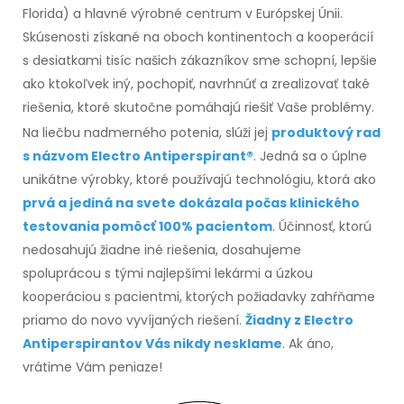
Florida) a hlavné výrobné centrum v Európskej Únii.
Skúsenosti získané na oboch kontinentoch a kooperácií
s desiatkami tisíc našich zákazníkov sme schopní, lepšie
ako ktokoľvek iný, pochopiť, navrhnúť a zrealizovať také
riešenia, ktoré skutočne pomáhajú riešiť Vaše problémy.
Na liečbu nadmerného potenia, slúži jej
produktový rad
s názvom Electro Antiperspirant®
. Jedná sa o úplne
unikátne výrobky, ktoré používajú technológiu, ktorá ako
prvá a jediná na svete dokázala počas klinického
testovania pomôcť 100% pacientom
. Účinnosť, ktorú
nedosahujú žiadne iné riešenia, dosahujeme
spoluprácou s tými najlepšími lekármi a úzkou
kooperáciou s pacientmi, ktorých požiadavky zahŕňame
priamo do novo vyvíjaných riešení.
Žiadny z Electro
Antiperspirantov Vás nikdy nesklam
e
. Ak áno,
vrátime Vám peniaze!