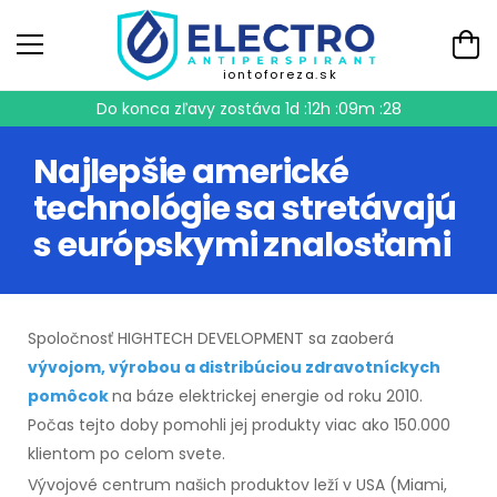
iontoforeza.sk
Do konca zľavy zostáva
1d :12h :09m :28
Najlepšie americké
technológie sa stretávajú
s európskymi znalosťami
Spoločnosť HIGHTECH DEVELOPMENT sa zaoberá
vývojom, výrobou a distribúciou zdravotníckych
pomôcok
na báze elektrickej energie od roku 2010.
Počas tejto doby pomohli jej produkty viac ako 150.000
klientom po celom svete.
Vývojové centrum našich produktov leží v USA (Miami,