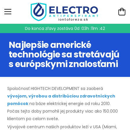
iontoforeza.sk
Do konca zľavy zostáva
0d :03h :11m :42
Najlepšie americké
technológie sa stretávajú
s európskymi znalosťami
Spoločnosť HIGHTECH DEVELOPMENT sa zaoberá
vývojom, výrobou a distribúciou zdravotníckych
pomôcok
na báze elektrickej energie od roku 2010.
Počas tejto doby pomohli jej produkty viac ako 150.000
klientom po celom svete.
Vývojové centrum našich produktov leží v USA (Miami,