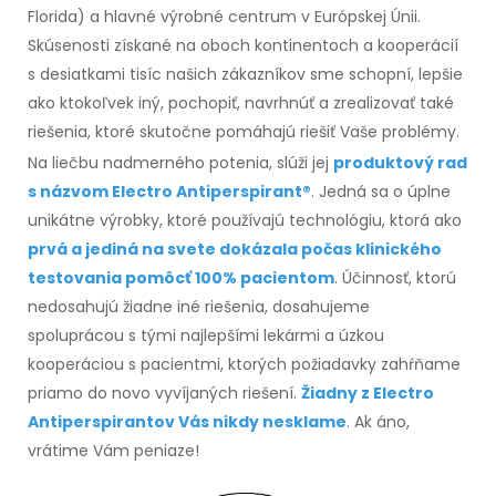
Florida) a hlavné výrobné centrum v Európskej Únii.
Skúsenosti získané na oboch kontinentoch a kooperácií
s desiatkami tisíc našich zákazníkov sme schopní, lepšie
ako ktokoľvek iný, pochopiť, navrhnúť a zrealizovať také
riešenia, ktoré skutočne pomáhajú riešiť Vaše problémy.
Na liečbu nadmerného potenia, slúži jej
produktový rad
s názvom Electro Antiperspirant®
. Jedná sa o úplne
unikátne výrobky, ktoré používajú technológiu, ktorá ako
prvá a jediná na svete dokázala počas klinického
testovania pomôcť 100% pacientom
. Účinnosť, ktorú
nedosahujú žiadne iné riešenia, dosahujeme
spoluprácou s tými najlepšími lekármi a úzkou
kooperáciou s pacientmi, ktorých požiadavky zahŕňame
priamo do novo vyvíjaných riešení.
Žiadny z Electro
Antiperspirantov Vás nikdy nesklam
e
. Ak áno,
vrátime Vám peniaze!