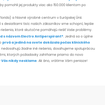
oby pomohli jej produkty viac ako 150.000 klientom po
lorida) a hlavné výrobné centrum v Európskej Únii.
s desiatkami tisíc našich zákazníkov sme schopní, lepšie
é riešenia, ktoré skutočne pomáhajú riešiť Vaše problémy.
d s názvom Electro Antiperspirant®
. Jedná sa o úplne
ko
prvá a jediná na svete dokázala počas klinického
rú nedosahujú žiadne iné riešenia, dosahujeme spoluprácou
entmi, ktorých požiadavky zahŕňame priamo do novo
v Vás nikdy nesklam
e
. Ak áno, vrátime Vám peniaze!