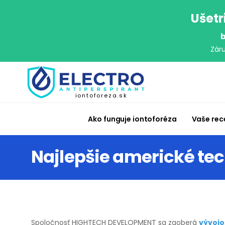
Ušetr
b
Zár
iontoforeza.sk
Ako funguje iontoforéza
Vaše rec
Najlepšie americké te
Spoločnosť HIGHTECH DEVELOPMENT sa zaoberá
vývojo