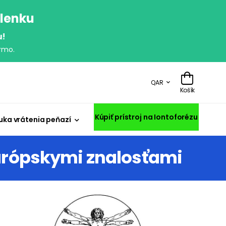
olenku
u!
rmo.
QAR
Košík
Kúpiť prístroj na Iontoforézu
uka vrátenia peňazí
európskymi znalosťami