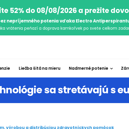
ite 52% do 08/08/2026 a prežite dov
ez nepríjemného potenia vďaka Electro Antiperspirant
uka vrátenia peňazí a doprava kamkoľvek po svete celkom zada
enzie
Liečba šitá na mieru
Nadmerné potenie
Zár
chnológie sa stretávajú s 
m, výrobou a distribúciou zdravotníckych pomôcok