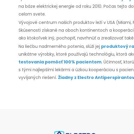
na báze elektrickej energie od roku 2010. Počas tejto d
celom svete.
Vývojové centrum našich produktov leží v USA (Miami, F
Skúsenosti získané na oboch kontinentoch a kooperácií 
ako ktokoľvek iný, pochopiť, navrhnúť a zrealizovať tak
Na liečbu nadmerného potenia, slúži jej
produktový ra
unikátne výrobky, ktoré používajú technológiu, ktorá a
testovania pomôcť 100% pacientom
. Účinnosť, kto
s tými najlepšími lekármi a úzkou kooperáciou s paci
vyvíjaných riešení.
Žiadny z Electro Antiperspiranto