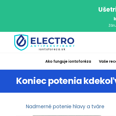
Ušetr
b
Zár
iontoforeza.sk
Ako funguje iontoforéza
Vaše rec
Koniec potenia kdekoľ
Nadmerné potenie hlavy a tváre