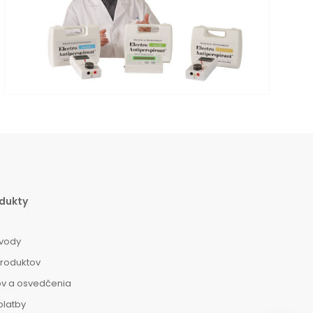
dukty
vody
produktov
ov a osvedčenia
platby