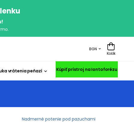
olenku
u!
rmo.
BGN
Košík
Kúpiť prístroj na Iontoforézu
uka vrátenia peňazí
Nadmerné potenie pod pazuchami