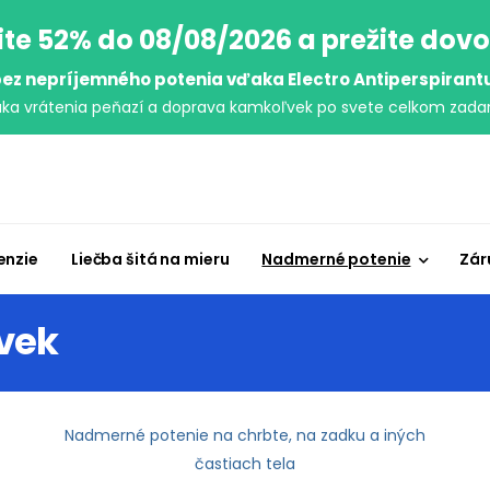
ite 52% do 08/08/2026 a prežite dov
ez nepríjemného potenia vďaka Electro Antiperspirant
uka vrátenia peňazí a doprava kamkoľvek po svete celkom zada
enzie
Liečba šitá na mieru
Nadmerné potenie
Zár
vek
Nadmerné potenie na chrbte, na zadku a iných
častiach tela