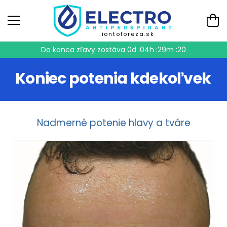
iontoforeza.sk
Do konca zľavy zostáva
0d :04h :29m :20
Koniec potenia kdekoľvek
Nadmerné potenie hlavy a tváre