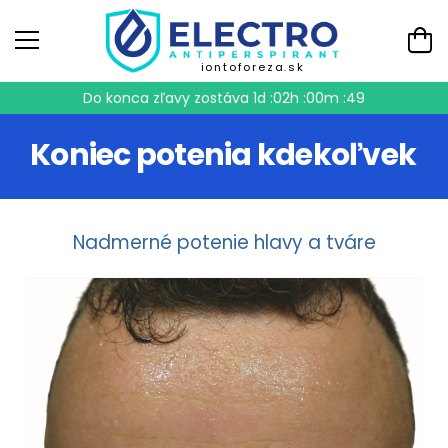
iontoforeza.sk
Do konca zľavy zostáva
1d :02h :00m :48
Koniec potenia kdekoľvek
Nadmerné potenie hlavy a tváre