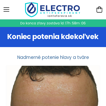
iontoforeza.sk
Do konca zľavy zostáva
1d :17h :58m :05
Koniec potenia kdekoľvek
Nadmerné potenie hlavy a tváre