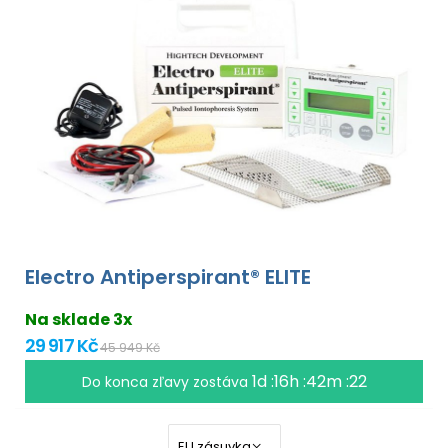
Electro Antiperspirant® ELITE
Na sklade 3x
29 917 Kč
45 949 Kč
1d :16h :42m :22
Do konca zľavy zostáva