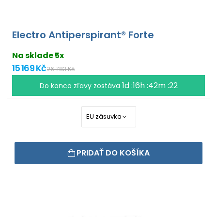
Electro Antiperspirant® Forte
Na sklade 5x
15 169 Kč
26 783 Kč
1d :16h :42m :22
Do konca zľavy zostáva
PRIDAŤ DO KOŠÍKA