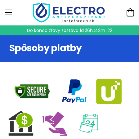
iontoforeza.sk
Do konca zľavy zostáva
1d :16h :42m :22
Spôsoby platby