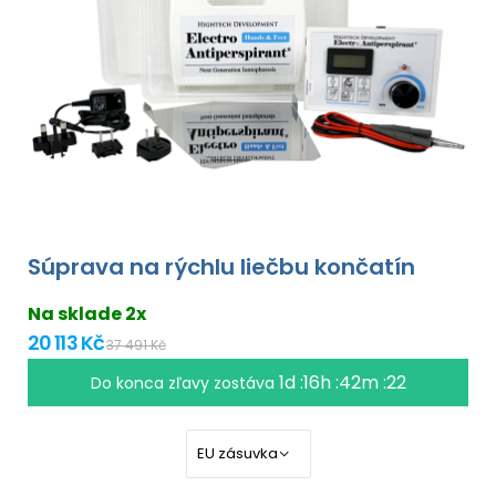
Súprava na rýchlu liečbu končatín
Na sklade 2x
20 113 Kč
37 491 Kč
1d :16h :42m :22
Do konca zľavy zostáva