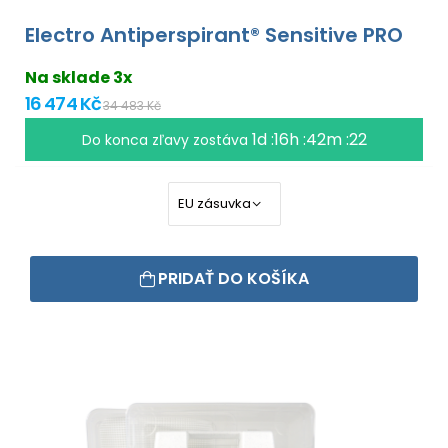
Electro Antiperspirant® Sensitive PRO
Na sklade 3x
16 474 Kč
34 483 Kč
1d :16h :42m :22
Do konca zľavy zostáva
PRIDAŤ DO KOŠÍKA