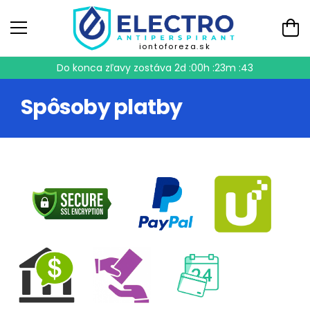
iontoforeza.sk
Do konca zľavy zostáva
2d :00h :23m :43
Spôsoby platby