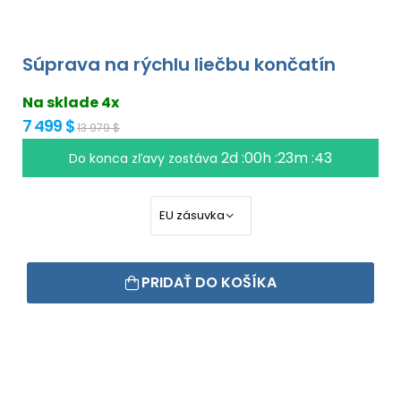
Súprava na rýchlu liečbu končatín
Na sklade 4x
7 499 $
13 979 $
2d :00h :23m :43
Do konca zľavy zostáva
PRIDAŤ DO KOŠÍKA