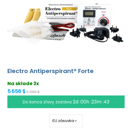
Electro Antiperspirant® Forte
Na sklade 3x
5 656 $
9 986 $
2d :00h :23m :43
Do konca zľavy zostáva