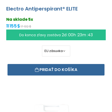
Electro Antiperspirant® ELITE
Na sklade 5x
11 155 $
17 132 $
2d :00h :23m :43
Do konca zľavy zostáva
PRIDAŤ DO KOŠÍKA