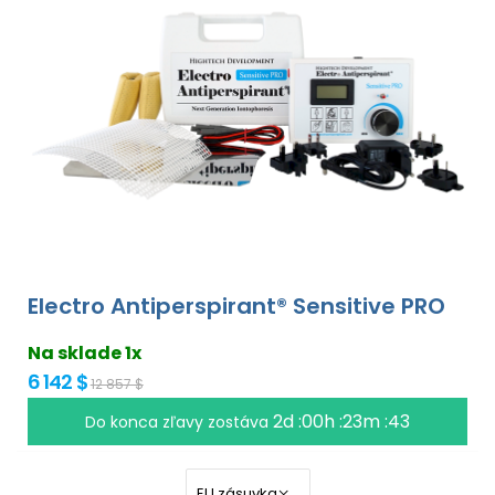
Electro Antiperspirant® Sensitive PRO
Na sklade 1x
6 142 $
12 857 $
2d :00h :23m :43
Do konca zľavy zostáva