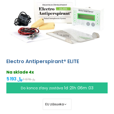
Electro Antiperspirant® ELITE
Na sklade 4x
5 193 ﷼
7 976 ﷼
1d :21h :06m :02
Do konca zľavy zostáva