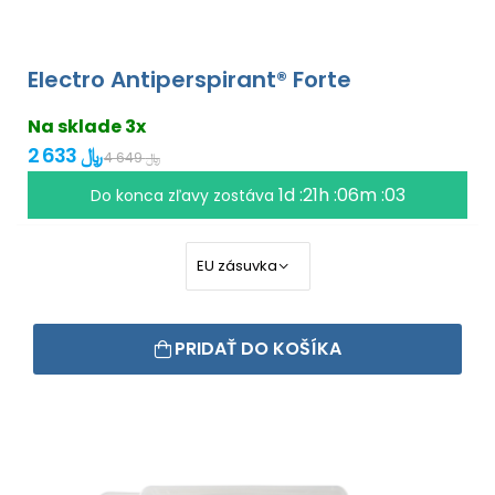
Electro Antiperspirant® Forte
Na sklade 3x
2 633 ﷼
4 649 ﷼
1d :21h :06m :02
Do konca zľavy zostáva
PRIDAŤ DO KOŠÍKA