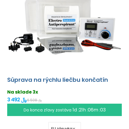
Súprava na rýchlu liečbu končatín
Na sklade 3x
3 492 ﷼
6 508 ﷼
1d :21h :06m :02
Do konca zľavy zostáva