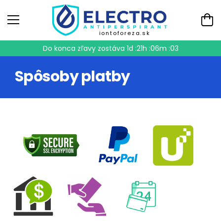
iontoforeza.sk
Do konca zľavy zostáva
1d :21h :06m :02
Spôsoby platby