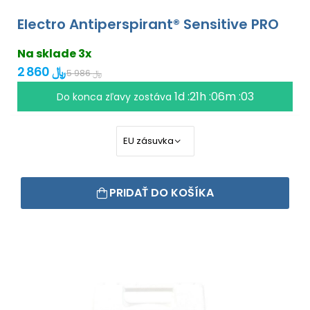
Electro Antiperspirant® Sensitive PRO
Na sklade 3x
2 860 ﷼
5 986 ﷼
1d :21h :06m :02
Do konca zľavy zostáva
PRIDAŤ DO KOŠÍKA