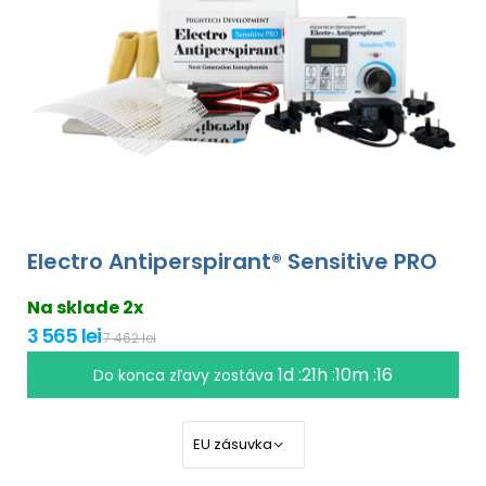
Electro Antiperspirant® Sensitive PRO
Na sklade 2x
3 565 lei
7 462 lei
1d :21h :10m :16
Do konca zľavy zostáva