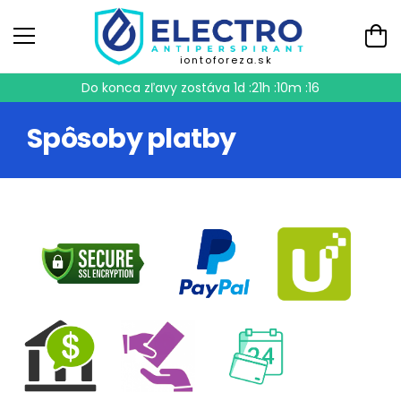
iontoforeza.sk
Do konca zľavy zostáva
1d :21h :10m :16
Spôsoby platby