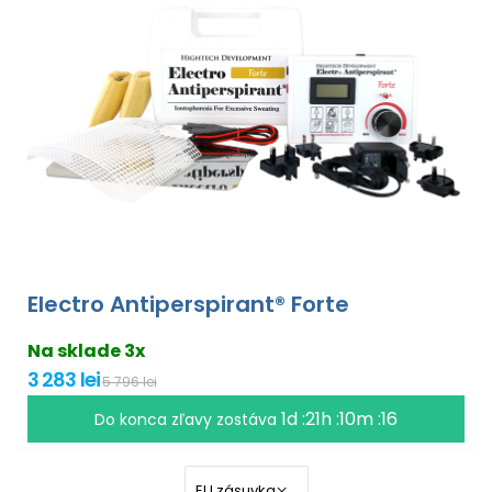
Electro Antiperspirant® Forte
Na sklade 3x
3 283 lei
5 796 lei
1d :21h :10m :16
Do konca zľavy zostáva