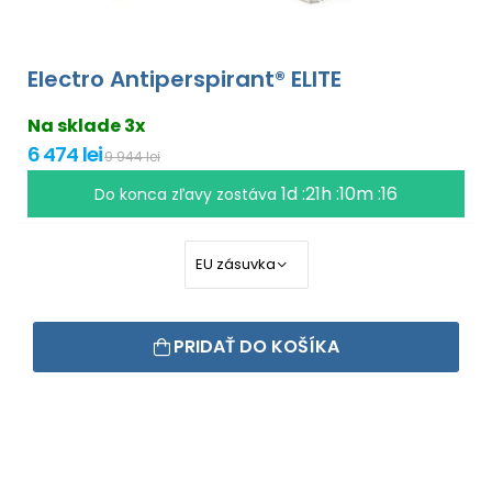
Electro Antiperspirant® ELITE
Na sklade 3x
6 474 lei
9 944 lei
1d :21h :10m :16
Do konca zľavy zostáva
PRIDAŤ DO KOŠÍKA