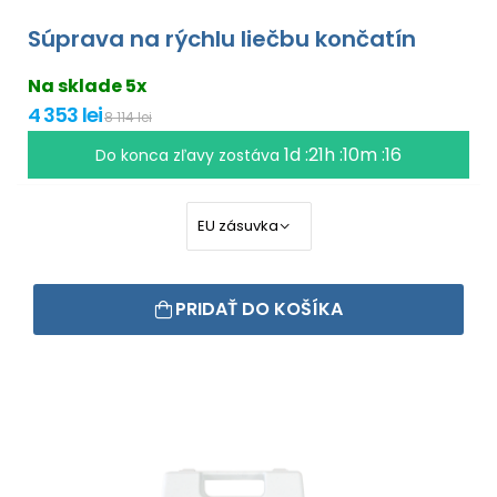
Súprava na rýchlu liečbu končatín
Na sklade 5x
4 353 lei
8 114 lei
1d :21h :10m :16
Do konca zľavy zostáva
PRIDAŤ DO KOŠÍKA